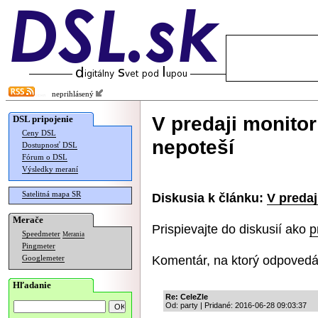
neprihlásený
V predaji monitor
DSL pripojenie
Ceny DSL
nepoteší
Dostupnosť DSL
Fórum o DSL
Výsledky meraní
Satelitná mapa SR
Diskusia k článku:
V predaj
Merače
Prispievajte do diskusií ako
p
Speedmeter
Merania
Pingmeter
Komentár, na ktorý odpovedá
Googlemeter
Hľadanie
Re: CeleZle
Od: party | Pridané: 2016-06-28 09:03:37