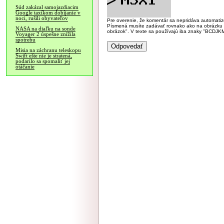
Súd zakázal samojazdiacim
Google taxíkom dobíjanie v
noci, rušili obyvateľov
Pre overenie, že komentár sa nepridáva automatizov
Písmená musíte zadávať rovnako ako na obrázku veľk
NASA na diaľku na sonde
obrázok". V texte sa používajú iba znaky "BC
Voyager 2 úspešne znížila
spotrebu
Misia na záchranu teleskopu
Swift ešte nie je stratená,
podarilo sa spomaliť jej
otáčanie