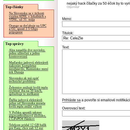
nejaký hack čítačky za 50 éčok by to vyri
Top články
Odpovedať
Na Slovensku sa v tichosti
vypína ADSL v lokalitách s
Meno:
VDSL, už 31. mája
Orange sa doťahuje na UPC
a O2, spustí 2.5 Gbps
pripojenie
Titulok:
Top správy
Text:
Alza nasadila dve novinky,
jednu užitočnú a jednu
kontroverznú
Maďarsko jadrovú elektráreň
nakoniec kompletne
neodstavilo, Rumunsko mení
tok Dunaja
Slovensko.sk má opäť
technické problémy
Železnice znižujú kvôli teplu
rýchlosť iba na 50 km/h,
spôsobuje to meškanie
Prihláste sa
a povoľte si emailové notifiká
Ďalšia jadrová elektráreň
južne od Slovenska musela
kvôli teplu znížiť výkon
Overovací text:
V Poľsku spustili takmer
gigawatthodinové úložisko,
z LiFePO4 článkov
Telekom pridal 12 GB balík
pre Easy, chce zaň 12 eur