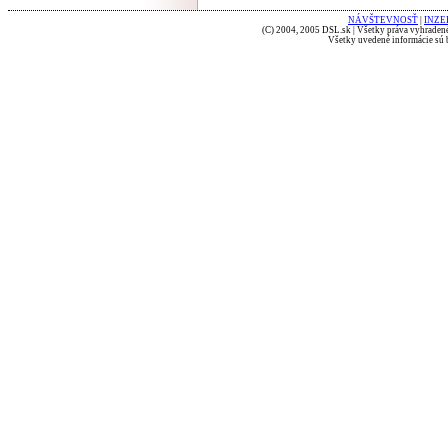
NÁVŠTEVNOSŤ
|
INZE
(C) 2004, 2005 DSL.sk | Všetky práva vyhradené
Všetky uvedené informácie sú b