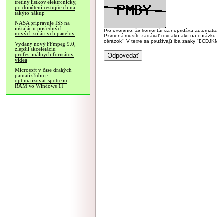
tretiny lístkov elektronicky,
po donútení cestujúcich na
takýto nákup
NASA pripravuje ISS na
inštaláciu posledných
Pre overenie, že komentár sa nepridáva automatizov
nových solárnych panelov
Písmená musíte zadávať rovnako ako na obrázku veľk
obrázok". V texte sa používajú iba znaky "BC
Vydaný nový FFmpeg 9.0,
zlepšil akceleráciu
profesionálnych formátov
videa
Microsoft v čase drahých
pamätí sľubuje
optimalizovať spotrebu
RAM vo Windows 11