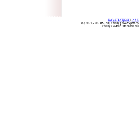
NÁVŠTEVNOSŤ
|
INZE
(C) 2004, 2005 DSL.sk | Všetky práva vyhradené
Všetky uvedené informácie sú b