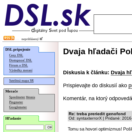
neprihlásený
Dvaja hľadači Po
DSL pripojenie
Ceny DSL
Dostupnosť DSL
Fórum o DSL
Výsledky meraní
Diskusia k článku:
Dvaja h
Satelitná mapa SR
Prispievajte do diskusií ako
p
Merače
Komentár, na ktorý odpovedá
Speedmeter
Merania
Pingmeter
Googlemeter
Re: treba preriedit genofond
Hľadanie
Od: syntaxterrorX | Pridané: 201
Tomu sa hovori optimizmus! Pošl