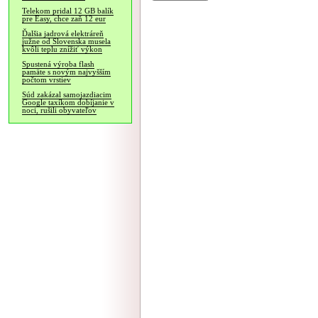
Telekom pridal 12 GB balík
pre Easy, chce zaň 12 eur
Ďalšia jadrová elektráreň
južne od Slovenska musela
kvôli teplu znížiť výkon
Spustená výroba flash
pamäte s novým najvyšším
počtom vrstiev
Súd zakázal samojazdiacim
Google taxíkom dobíjanie v
noci, rušili obyvateľov