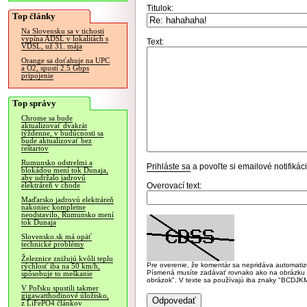
Titulok:
Top články
Na Slovensku sa v tichosti
vypína ADSL v lokalitách s
Text:
VDSL, už 31. mája
Orange sa doťahuje na UPC
a O2, spustí 2.5 Gbps
pripojenie
Top správy
Chrome sa bude
aktualizovať dvakrát
týždenne, v budúcnosti sa
bude aktualizovať bez
reštartov
Rumunsko odstrelmi a
Prihláste sa
a povoľte si emailové notifiká
blokádou mení tok Dunaja,
aby udržalo jadrovú
Overovací text:
elektráreň v chode
Maďarsko jadrovú elektráreň
nakoniec kompletne
neodstavilo, Rumunsko mení
tok Dunaja
Slovensko.sk má opäť
technické problémy
Železnice znižujú kvôli teplu
Pre overenie, že komentár sa nepridáva automatizov
rýchlosť iba na 50 km/h,
Písmená musíte zadávať rovnako ako na obrázku veľk
spôsobuje to meškanie
obrázok". V texte sa používajú iba znaky "BC
V Poľsku spustili takmer
gigawatthodinové úložisko,
z LiFePO4 článkov