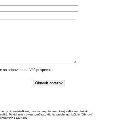
cie na odpovede na Váš príspevok.
anými prostriedkami, prosím prepíšte text, ktorý vidíte na obrázku.
é. Pokiaľ text neviete prečítať, kliknite prosím na tlačidlo "Obnoviť
DJKMPRSVWXY1234589".