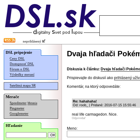
neprihlásený
Dvaja hľadači Pokém
DSL pripojenie
Ceny DSL
Dostupnosť DSL
Diskusia k článku:
Dvaja hľadači Pokémo
Fórum o DSL
Výsledky meraní
Prispievajte do diskusií ako
prihlásený užív
Satelitná mapa SR
Komentár, na ktorý odpovedáte:
Merače
Re: hahahaha!
Speedmeter
Merania
Od: roob_ | Pridané: 2016-07-15 15:55:46
Pingmeter
Googlemeter
real life carmagedon. Nice.
Odpovedať
Hľadanie
Meno: