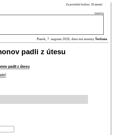
Za poslednú hodinu: 39 meraní
inzercia
Piatok, 7. augusta 2026, dnes má meniny
Štefánia
onov padli z útesu
nov padli z útesu
ateľ
.