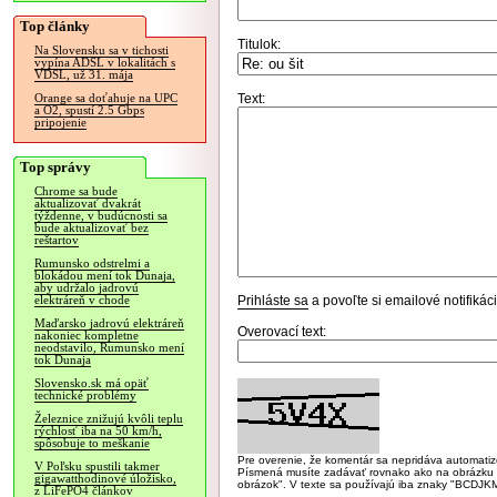
Top články
Titulok:
Na Slovensku sa v tichosti
vypína ADSL v lokalitách s
VDSL, už 31. mája
Text:
Orange sa doťahuje na UPC
a O2, spustí 2.5 Gbps
pripojenie
Top správy
Chrome sa bude
aktualizovať dvakrát
týždenne, v budúcnosti sa
bude aktualizovať bez
reštartov
Rumunsko odstrelmi a
blokádou mení tok Dunaja,
aby udržalo jadrovú
Prihláste sa
a povoľte si emailové notifiká
elektráreň v chode
Maďarsko jadrovú elektráreň
Overovací text:
nakoniec kompletne
neodstavilo, Rumunsko mení
tok Dunaja
Slovensko.sk má opäť
technické problémy
Železnice znižujú kvôli teplu
rýchlosť iba na 50 km/h,
spôsobuje to meškanie
Pre overenie, že komentár sa nepridáva automatizov
V Poľsku spustili takmer
Písmená musíte zadávať rovnako ako na obrázku veľk
gigawatthodinové úložisko,
obrázok". V texte sa používajú iba znaky "BC
z LiFePO4 článkov