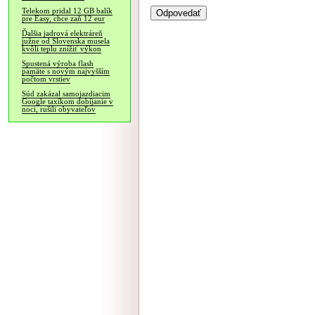
Telekom pridal 12 GB balík
pre Easy, chce zaň 12 eur
Ďalšia jadrová elektráreň
južne od Slovenska musela
kvôli teplu znížiť výkon
Spustená výroba flash
pamäte s novým najvyšším
počtom vrstiev
Súd zakázal samojazdiacim
Google taxíkom dobíjanie v
noci, rušili obyvateľov