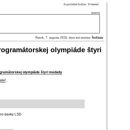
Za poslednú hodinu: 34 meraní
inzercia
Piatok, 7. augusta 2026, dnes má meniny
Štefánia
rogramátorskej olympiáde štyri
ogramátorskej olympiáde štyri medaily
ateľ
.
kro davky LSD