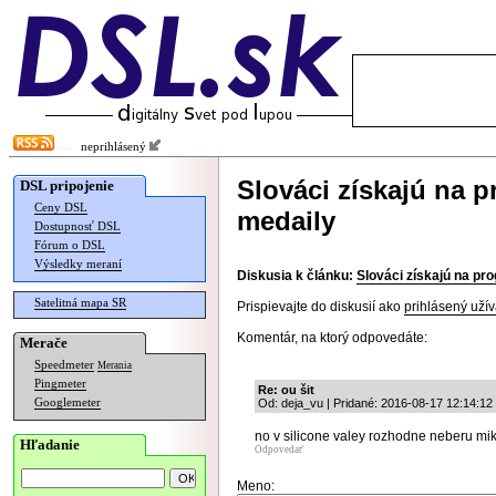
neprihlásený
Slováci získajú na p
DSL pripojenie
Ceny DSL
medaily
Dostupnosť DSL
Fórum o DSL
Výsledky meraní
Diskusia k článku:
Slováci získajú na pr
Satelitná mapa SR
Prispievajte do diskusií ako
prihlásený užív
Komentár, na ktorý odpovedáte:
Merače
Speedmeter
Merania
Pingmeter
Re: ou šit
Googlemeter
Od: deja_vu | Pridané: 2016-08-17 12:14:12
no v silicone valey rozhodne neberu mi
Hľadanie
Odpovedať
Meno: