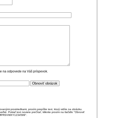
cie na odpovede na Váš príspevok.
anými prostriedkami, prosím prepíšte text, ktorý vidíte na obrázku.
é. Pokiaľ text neviete prečítať, kliknite prosím na tlačidlo "Obnoviť
DJKMPRSVWXY1234589".