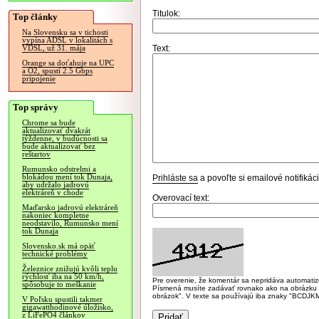
Titulok:
Top články
Na Slovensku sa v tichosti
vypína ADSL v lokalitách s
Text:
VDSL, už 31. mája
Orange sa doťahuje na UPC
a O2, spustí 2.5 Gbps
pripojenie
Top správy
Chrome sa bude
aktualizovať dvakrát
týždenne, v budúcnosti sa
bude aktualizovať bez
reštartov
Rumunsko odstrelmi a
blokádou mení tok Dunaja,
Prihláste sa
a povoľte si emailové notifiká
aby udržalo jadrovú
elektráreň v chode
Overovací text:
Maďarsko jadrovú elektráreň
nakoniec kompletne
neodstavilo, Rumunsko mení
tok Dunaja
Slovensko.sk má opäť
technické problémy
Železnice znižujú kvôli teplu
rýchlosť iba na 50 km/h,
Pre overenie, že komentár sa nepridáva automatizov
spôsobuje to meškanie
Písmená musíte zadávať rovnako ako na obrázku veľk
obrázok". V texte sa používajú iba znaky "BC
V Poľsku spustili takmer
gigawatthodinové úložisko,
z LiFePO4 článkov