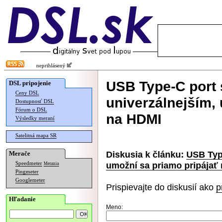
neprihlásený
USB Type-C port 
DSL pripojenie
Ceny DSL
univerzálnejším,
Dostupnosť DSL
Fórum o DSL
na HDMI
Výsledky meraní
Satelitná mapa SR
Diskusia k článku:
USB Type
Merače
umožní sa priamo pripájať
Speedmeter
Merania
Pingmeter
Googlemeter
Prispievajte do diskusií ako
p
Hľadanie
Meno: