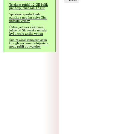
Telekom pridal 12 GB balík
pre Easy, chce zaň 12 eur
Spustená výroba flash
pamäte s novým najvyšším
počtom vrstiev
Ďalšia jadrová elektráreň
južne od Slovenska musela
kvôli teplu znížiť výkon
Súd zakázal samojazdiacim
Google taxíkom dobíjanie v
noci, rušili obyvateľov