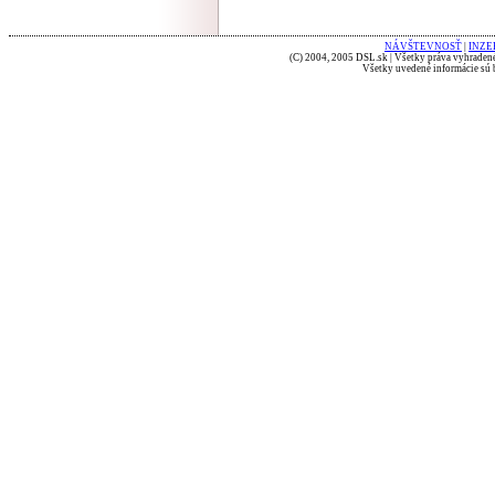
NÁVŠTEVNOSŤ
|
INZE
(C) 2004, 2005 DSL.sk | Všetky práva vyhradené
Všetky uvedené informácie sú b