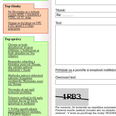
Top články
Titulok:
Na Slovensku sa v tichosti
vypína ADSL v lokalitách s
VDSL, už 31. mája
Text:
Orange sa doťahuje na UPC
a O2, spustí 2.5 Gbps
pripojenie
Top správy
Chrome sa bude
aktualizovať dvakrát
týždenne, v budúcnosti sa
bude aktualizovať bez
reštartov
Rumunsko odstrelmi a
blokádou mení tok Dunaja,
aby udržalo jadrovú
Prihláste sa
a povoľte si emailové notifiká
elektráreň v chode
Maďarsko jadrovú elektráreň
Overovací text:
nakoniec kompletne
neodstavilo, Rumunsko mení
tok Dunaja
Slovensko.sk má opäť
technické problémy
Železnice znižujú kvôli teplu
rýchlosť iba na 50 km/h,
spôsobuje to meškanie
Pre overenie, že komentár sa nepridáva automatizov
V Poľsku spustili takmer
Písmená musíte zadávať rovnako ako na obrázku veľk
gigawatthodinové úložisko,
obrázok". V texte sa používajú iba znaky "BC
z LiFePO4 článkov