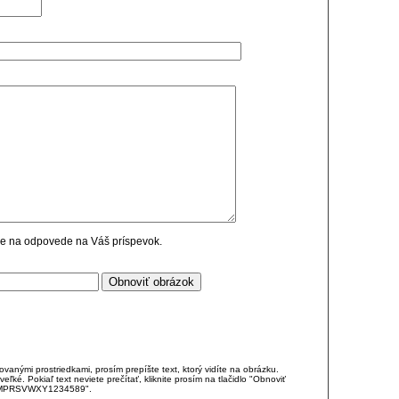
cie na odpovede na Váš príspevok.
anými prostriedkami, prosím prepíšte text, ktorý vidíte na obrázku.
é. Pokiaľ text neviete prečítať, kliknite prosím na tlačidlo "Obnoviť
DJKMPRSVWXY1234589".