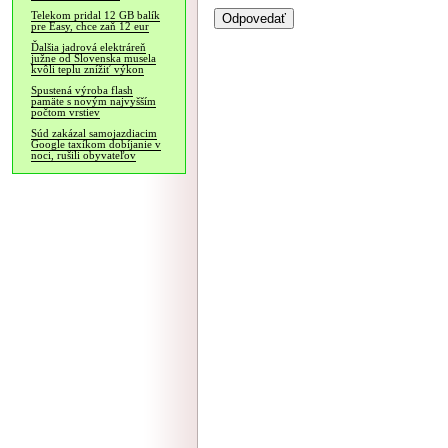
Telekom pridal 12 GB balík
pre Easy, chce zaň 12 eur
Ďalšia jadrová elektráreň
južne od Slovenska musela
kvôli teplu znížiť výkon
Spustená výroba flash
pamäte s novým najvyšším
počtom vrstiev
Súd zakázal samojazdiacim
Google taxíkom dobíjanie v
noci, rušili obyvateľov