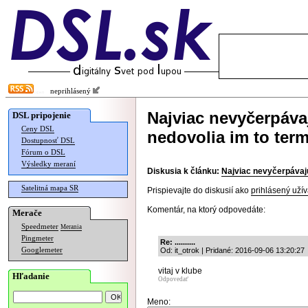
neprihlásený
Najviac nevyčerpáva
DSL pripojenie
Ceny DSL
nedovolia im to ter
Dostupnosť DSL
Fórum o DSL
Výsledky meraní
Diskusia k článku:
Najviac nevyčerpávajú
Satelitná mapa SR
Prispievajte do diskusií ako
prihlásený užív
Komentár, na ktorý odpovedáte:
Merače
Speedmeter
Merania
Pingmeter
Re: ..........
Googlemeter
Od: it_otrok | Pridané: 2016-09-06 13:20:27
vitaj v klube
Hľadanie
Odpovedať
Meno: