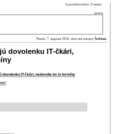
Za poslednú hodinu: 32 meraní
inzercia
Piatok, 7. augusta 2026, dnes má meniny
Štefánia
jú dovolenku IT-čkári,
míny
 dovolenku IT-čkári, nedovolia im to termíny
ateľ
.