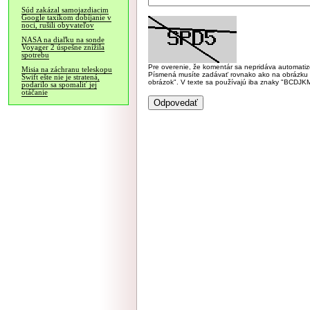
Súd zakázal samojazdiacim
Google taxíkom dobíjanie v
noci, rušili obyvateľov
NASA na diaľku na sonde
Voyager 2 úspešne znížila
spotrebu
Pre overenie, že komentár sa nepridáva automatizov
Misia na záchranu teleskopu
Písmená musíte zadávať rovnako ako na obrázku veľk
Swift ešte nie je stratená,
obrázok". V texte sa používajú iba znaky "BC
podarilo sa spomaliť jej
otáčanie