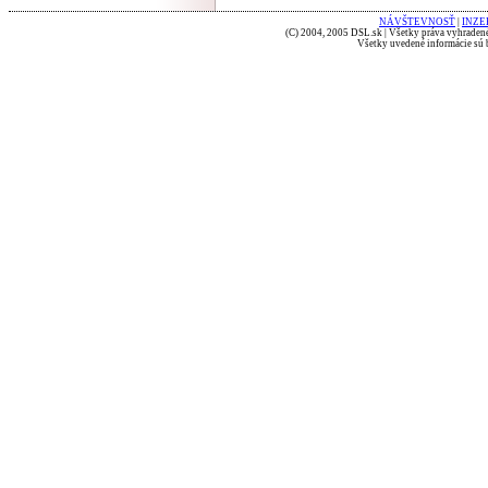
NÁVŠTEVNOSŤ
|
INZE
(C) 2004, 2005 DSL.sk | Všetky práva vyhradené
Všetky uvedené informácie sú b