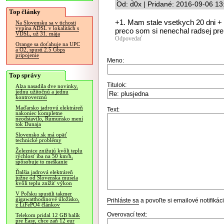
Od: d0x | Pridané: 2016-09-06 13
Top články
+1. Mam stale vsetkych 20 dni + 
Na Slovensku sa v tichosti
vypína ADSL v lokalitách s
preco som si nenechal radsej prep
VDSL, už 31. mája
Odpovedať
Orange sa doťahuje na UPC
a O2, spustí 2.5 Gbps
pripojenie
Meno:
Top správy
Titulok:
Alza nasadila dve novinky,
jednu užitočnú a jednu
kontroverznú
Maďarsko jadrovú elektráreň
Text:
nakoniec kompletne
neodstavilo, Rumunsko mení
tok Dunaja
Slovensko.sk má opäť
technické problémy
Železnice znižujú kvôli teplu
rýchlosť iba na 50 km/h,
spôsobuje to meškanie
Ďalšia jadrová elektráreň
južne od Slovenska musela
kvôli teplu znížiť výkon
V Poľsku spustili takmer
gigawatthodinové úložisko,
Prihláste sa
a povoľte si emailové notifiká
z LiFePO4 článkov
Overovací text:
Telekom pridal 12 GB balík
pre Easy, chce zaň 12 eur