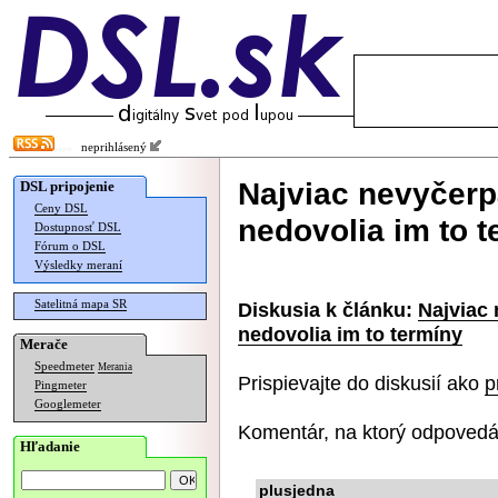
neprihlásený
Najviac nevyčerp
DSL pripojenie
Ceny DSL
nedovolia im to 
Dostupnosť DSL
Fórum o DSL
Výsledky meraní
Satelitná mapa SR
Diskusia k článku:
Najviac 
nedovolia im to termíny
Merače
Speedmeter
Merania
Prispievajte do diskusií ako
p
Pingmeter
Googlemeter
Komentár, na ktorý odpovedá
Hľadanie
plusjedna