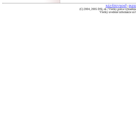
NÁVŠTEVNOSŤ
|
INZE
(C) 2004, 2005 DSL.sk | Všetky práva vyhradené
Všetky uvedené informácie sú b