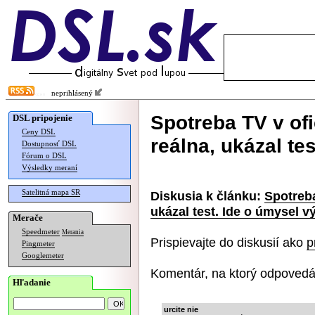
neprihlásený
Spotreba TV v ofi
DSL pripojenie
Ceny DSL
reálna, ukázal te
Dostupnosť DSL
Fórum o DSL
Výsledky meraní
Satelitná mapa SR
Diskusia k článku:
Spotreba
ukázal test. Ide o úmysel 
Merače
Speedmeter
Merania
Prispievajte do diskusií ako
p
Pingmeter
Googlemeter
Komentár, na ktorý odpovedá
Hľadanie
urcite nie