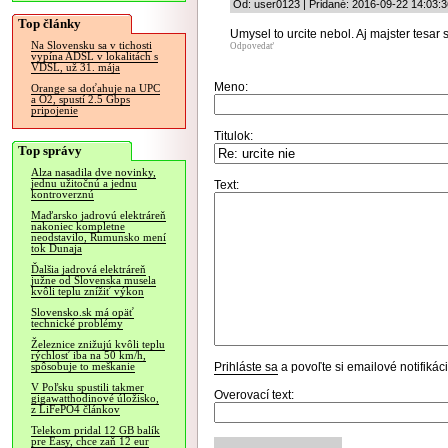
Od: user0123 | Pridané: 2016-09-22 14:03:3
Top články
Umysel to urcite nebol. Aj majster tesar 
Na Slovensku sa v tichosti
Odpovedať
vypína ADSL v lokalitách s
VDSL, už 31. mája
Meno:
Orange sa doťahuje na UPC
a O2, spustí 2.5 Gbps
pripojenie
Titulok:
Top správy
Alza nasadila dve novinky,
jednu užitočnú a jednu
Text:
kontroverznú
Maďarsko jadrovú elektráreň
nakoniec kompletne
neodstavilo, Rumunsko mení
tok Dunaja
Ďalšia jadrová elektráreň
južne od Slovenska musela
kvôli teplu znížiť výkon
Slovensko.sk má opäť
technické problémy
Železnice znižujú kvôli teplu
rýchlosť iba na 50 km/h,
Prihláste sa
a povoľte si emailové notifiká
spôsobuje to meškanie
V Poľsku spustili takmer
Overovací text:
gigawatthodinové úložisko,
z LiFePO4 článkov
Telekom pridal 12 GB balík
pre Easy, chce zaň 12 eur