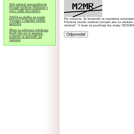
Súd zakázal samojazdiacim
Google taxíkom dobíjanie v
noci, rušili obyvateľov
NASA na diaľku na sonde
Pre overenie, že komentár sa nepridáva automatizov
Voyager 2 úspešne znížila
Písmená musíte zadávať rovnako ako na obrázku veľk
spotrebu
obrázok". V texte sa používajú iba znaky "BC
Misia na záchranu teleskopu
Swift ešte nie je stratená,
podarilo sa spomaliť jej
otáčanie