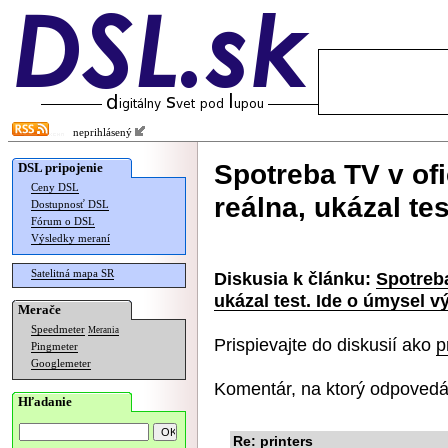
neprihlásený
Spotreba TV v ofi
DSL pripojenie
Ceny DSL
reálna, ukázal te
Dostupnosť DSL
Fórum o DSL
Výsledky meraní
Satelitná mapa SR
Diskusia k článku:
Spotreba
ukázal test. Ide o úmysel 
Merače
Speedmeter
Merania
Prispievajte do diskusií ako
p
Pingmeter
Googlemeter
Komentár, na ktorý odpovedá
Hľadanie
Re: printers