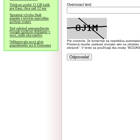
Overovací text:
Telekom pridal 12 GB balík
pre Easy, chce zaň 12 eur
Spustená výroba flash
pamäte s novým najvyšším
počtom vrstiev
Súd zakázal samojazdiacim
Google taxíkom dobíjanie v
noci, rušili obyvateľov
Pre overenie, že komentár sa nepridáva automatizov
Odštartovala nová séria
Písmená musíte zadávať rovnako ako na obrázku veľk
populárneho sci-fi Futurama
obrázok". V texte sa používajú iba znaky "BC