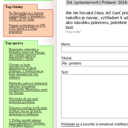
Od: syntaxterrorA | Pridané: 201
Top články
Ale nie hocaká čiara, lež časť pr
Na Slovensku sa v tichosti
vypína ADSL v lokalitách s
nakoľko je naviac, vzhľadom k ud
VDSL, už 31. mája
ako násobku polomeru, potrebné 
Orange sa doťahuje na UPC
bod.
a O2, spustí 2.5 Gbps
Odpovedať
pripojenie
Top správy
Meno:
Rumunsko odstrelmi a
blokádou mení tok Dunaja,
aby udržalo jadrovú
Titulok:
elektráreň v chode
Chrome sa bude
aktualizovať dvakrát
týždenne, v budúcnosti sa
Text:
bude aktualizovať bez
reštartov
Maďarsko jadrovú elektráreň
nakoniec kompletne
neodstavilo, Rumunsko mení
tok Dunaja
Slovensko.sk má opäť
technické problémy
Železnice znižujú kvôli teplu
rýchlosť iba na 50 km/h,
spôsobuje to meškanie
V Poľsku spustili takmer
gigawatthodinové úložisko,
Prihláste sa
a povoľte si emailové notifiká
z LiFePO4 článkov