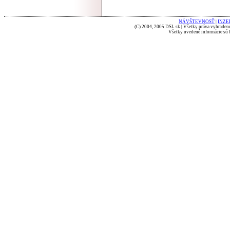
NÁVŠTEVNOSŤ
|
INZE
(C) 2004, 2005 DSL.sk | Všetky práva vyhradené
Všetky uvedené informácie sú b