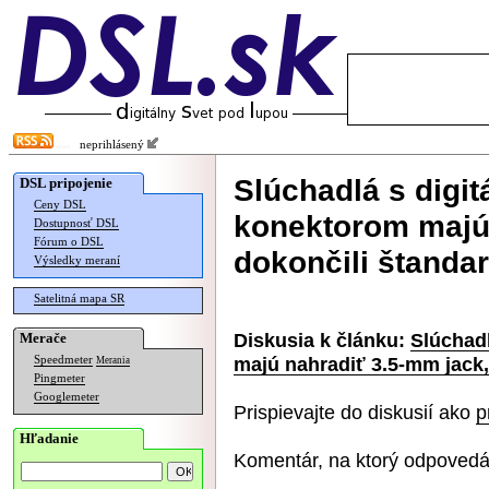
neprihlásený
Slúchadlá s digi
DSL pripojenie
Ceny DSL
konektorom majú 
Dostupnosť DSL
Fórum o DSL
dokončili štanda
Výsledky meraní
Satelitná mapa SR
Diskusia k článku:
Slúchad
Merače
majú nahradiť 3.5-mm jack,
Speedmeter
Merania
Pingmeter
Googlemeter
Prispievajte do diskusií ako
p
Hľadanie
Komentár, na ktorý odpovedá