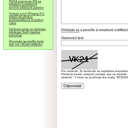
NASA pripravuje ISS na
inštaláciu posledných
nových solárnych panelov
Vydaný nový FFmpeg 9.0,
zlepšil akceleráciu
profesionálnych formátov
videa
Záchrana misie na záchranu
Prihláste sa
a povoľte si emailové notifiká
teleskopu Swift úspešne
pokračuje
Overovací text:
Slovenská sporiteľňa bude
mať cez víkend odstávku
Pre overenie, že komentár sa nepridáva automatizov
Písmená musíte zadávať rovnako ako na obrázku veľk
obrázok". V texte sa používajú iba znaky "BC