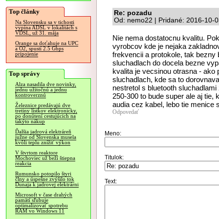
Top články
Re: pozadu
Od: nemo22 | Pridané: 2016-10-0
Na Slovensku sa v tichosti
vypína ADSL v lokalitách s
VDSL, už 31. mája
Nie nema dostatocnu kvalitu. Pok
Orange sa doťahuje na UPC
vyrobcov kde je nejaka zakladnov
a O2, spustí 2.5 Gbps
frekvencii a protokole, tak bezny 
pripojenie
sluchadlach do docela bezne vyp
kvalita je vecsinou otrasna - ako
Top správy
sluchadlach, kde sa to dorovnav
Alza nasadila dve novinky,
nestretol s bluetooth sluchadlami
jednu užitočnú a jednu
250-300 to bude super ale aj tie, 
kontroverznú
audia cez kabel, lebo tie menice 
Železnice predávajú dve
tretiny lístkov elektronicky,
Odpovedať
po donútení cestujúcich na
takýto nákup
Ďalšia jadrová elektráreň
Meno:
južne od Slovenska musela
kvôli teplu znížiť výkon
V štvrtom reaktore
Titulok:
Mochoviec už beží štiepna
reakcia
Rumunsko potopilo štyri
člny a úspešne zvýšilo tok
Text:
Dunaja k jadrovej elektrárni
Microsoft v čase drahých
pamätí sľubuje
optimalizovať spotrebu
RAM vo Windows 11