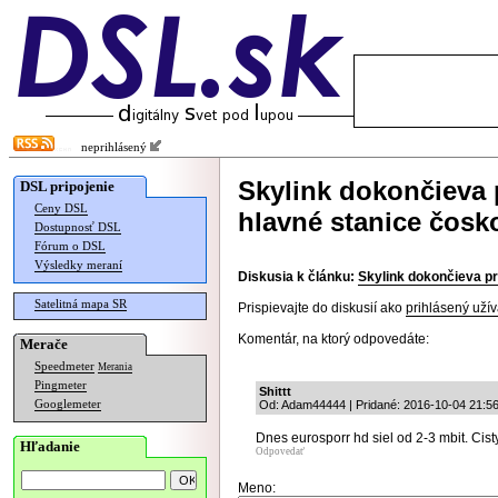
neprihlásený
Skylink dokončieva
DSL pripojenie
Ceny DSL
hlavné stanice čosk
Dostupnosť DSL
Fórum o DSL
Výsledky meraní
Diskusia k článku:
Skylink dokončieva p
Satelitná mapa SR
Prispievajte do diskusií ako
prihlásený užív
Komentár, na ktorý odpovedáte:
Merače
Speedmeter
Merania
Pingmeter
Shittt
Googlemeter
Od: Adam44444 | Pridané: 2016-10-04 21:5
Dnes eurosporr hd siel od 2-3 mbit. Cist
Hľadanie
Odpovedať
Meno: