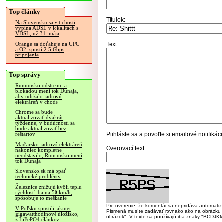
Top články
Titulok:
Na Slovensku sa v tichosti
vypína ADSL v lokalitách s
VDSL, už 31. mája
Text:
Orange sa doťahuje na UPC
a O2, spustí 2.5 Gbps
pripojenie
Top správy
Rumunsko odstrelmi a
blokádou mení tok Dunaja,
aby udržalo jadrovú
elektráreň v chode
Chrome sa bude
aktualizovať dvakrát
týždenne, v budúcnosti sa
bude aktualizovať bez
Prihláste sa
a povoľte si emailové notifiká
reštartov
Maďarsko jadrovú elektráreň
Overovací text:
nakoniec kompletne
neodstavilo, Rumunsko mení
tok Dunaja
Slovensko.sk má opäť
technické problémy
Železnice znižujú kvôli teplu
rýchlosť iba na 50 km/h,
spôsobuje to meškanie
Pre overenie, že komentár sa nepridáva automatizov
V Poľsku spustili takmer
Písmená musíte zadávať rovnako ako na obrázku veľk
gigawatthodinové úložisko,
obrázok". V texte sa používajú iba znaky "BC
z LiFePO4 článkov