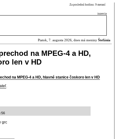
Za poslednú hodinu: 9 meraní
inzercia
Piatok, 7. augusta 2026, dnes má meniny
Štefánia
 prechod na MPEG-4 a HD,
oro len v HD
rechod na MPEG-4 a HD, hlavné stanice čoskoro len v HD
ateľ
.
6:56
y grc