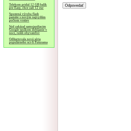
Telekom pridal 12 GB balík
pre Easy, chce zaň 12 eur
Spustená výroba flash
pamäte s novým najvyšším
počtom vrstiev
Súd zakázal samojazdiacim
Google taxíkom dobíjanie v
noci, rušili obyvateľov
Odštartovala nová séria
populárneho sci-fi Futurama