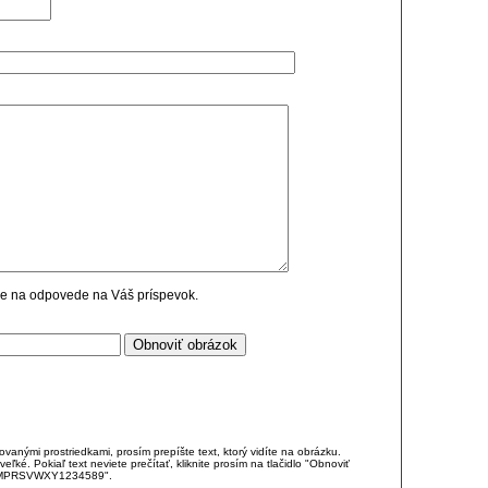
cie na odpovede na Váš príspevok.
anými prostriedkami, prosím prepíšte text, ktorý vidíte na obrázku.
é. Pokiaľ text neviete prečítať, kliknite prosím na tlačidlo "Obnoviť
DJKMPRSVWXY1234589".