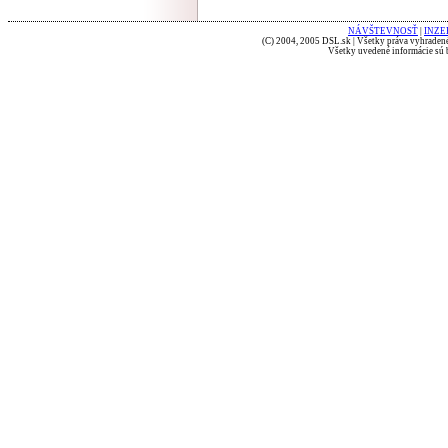
NÁVŠTEVNOSŤ
|
INZE
(C) 2004, 2005 DSL.sk | Všetky práva vyhradené
Všetky uvedené informácie sú b