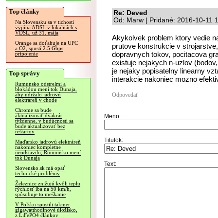
Top články
Re: Deved
Od: Marw | Pridané: 2016-10-11 
Na Slovensku sa v tichosti
vypína ADSL v lokalitách s
VDSL, už 31. mája
Akykolvek problem ktory vedie na
Orange sa doťahuje na UPC
prutove konstrukcie v strojarstve,
a O2, spustí 2.5 Gbps
dopravnych tokov, pocitacova gra
pripojenie
existuje nejakych n-uzlov (bodov, 
je nejaky popisatelny linearny vz
Top správy
interakcie nakoniec mozno efektiv
Rumunsko odstrelmi a
blokádou mení tok Dunaja,
Odpovedať
aby udržalo jadrovú
elektráreň v chode
Chrome sa bude
aktualizovať dvakrát
Meno:
týždenne, v budúcnosti sa
bude aktualizovať bez
reštartov
Titulok:
Maďarsko jadrovú elektráreň
nakoniec kompletne
neodstavilo, Rumunsko mení
tok Dunaja
Text:
Slovensko.sk má opäť
technické problémy
Železnice znižujú kvôli teplu
rýchlosť iba na 50 km/h,
spôsobuje to meškanie
V Poľsku spustili takmer
gigawatthodinové úložisko,
z LiFePO4 článkov