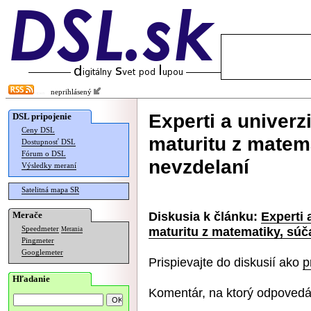
neprihlásený
Experti a univerz
DSL pripojenie
Ceny DSL
maturitu z matema
Dostupnosť DSL
Fórum o DSL
nevzdelaní
Výsledky meraní
Satelitná mapa SR
Diskusia k článku:
Experti 
Merače
maturitu z matematiky, súča
Speedmeter
Merania
Pingmeter
Googlemeter
Prispievajte do diskusií ako
p
Hľadanie
Komentár, na ktorý odpovedá