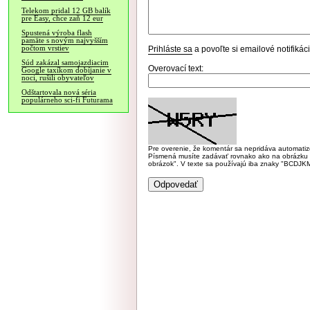
Telekom pridal 12 GB balík
pre Easy, chce zaň 12 eur
Spustená výroba flash
pamäte s novým najvyšším
počtom vrstiev
Prihláste sa
a povoľte si emailové notifiká
Súd zakázal samojazdiacim
Overovací text:
Google taxíkom dobíjanie v
noci, rušili obyvateľov
Odštartovala nová séria
populárneho sci-fi Futurama
Pre overenie, že komentár sa nepridáva automatizov
Písmená musíte zadávať rovnako ako na obrázku veľk
obrázok". V texte sa používajú iba znaky "BC