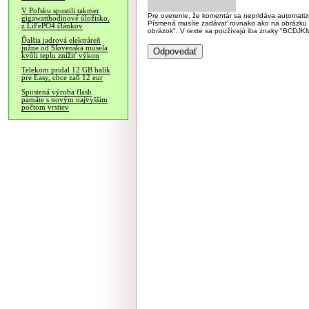
V Poľsku spustili takmer
Pre overenie, že komentár sa nepridáva automatizov
gigawatthodinové úložisko,
Písmená musíte zadávať rovnako ako na obrázku veľk
z LiFePO4 článkov
obrázok". V texte sa používajú iba znaky "BC
Ďalšia jadrová elektráreň
južne od Slovenska musela
kvôli teplu znížiť výkon
Telekom pridal 12 GB balík
pre Easy, chce zaň 12 eur
Spustená výroba flash
pamäte s novým najvyšším
počtom vrstiev