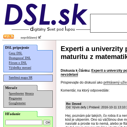
neprihlásený
Experti a univerzity
DSL pripojenie
Ceny DSL
maturitu z matematik
Dostupnosť DSL
Fórum o DSL
Výsledky meraní
Diskusia k článku:
Experti a univerzity p
nevzdelaní
Satelitná mapa SR
Prispievajte do diskusií ako
prihlásený užív
Merače
Komentár, na ktorý odpovedáte:
Speedmeter
Merania
Pingmeter
Googlemeter
Re: Deved
Od: Vývin defy | Pridané: 2016-10-11 13:10:
Hľadanie
Hej, poznám pár takých, čo robia it a nem
kód je utrpením. Ono sú väčšinou dve mo
nasraté a proste na to nemá, alebo je f