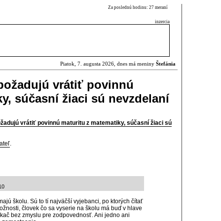
Za poslednú hodinu: 27 meraní
inzercia
Piatok, 7. augusta 2026, dnes má meniny
Štefánia
 požadujú vrátiť povinnú
y, súčasní žiaci sú nevzdelaní
ožadujú vrátiť povinnú maturitu z matematiky, súčasní žiaci sú
ateľ
.
10
ajú školu. Sú to tí najväčší vyjebanci, po ktorých čítať
žnosti, človek čo sa vyserie na školu má buď v hlave
lákač bez zmyslu pre zodpovednosť. Ani jedno ani