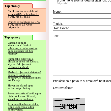
druhé nie je zrovna ideálna vlastnosť d
Odpovedať
Top články
Na Slovensku sa v tichosti
Meno:
vypína ADSL v lokalitách s
VDSL, už 31. mája
Orange sa doťahuje na UPC
Titulok:
a O2, spustí 2.5 Gbps
pripojenie
Text:
Top správy
Chrome sa bude
aktualizovať dvakrát
týždenne, v budúcnosti sa
bude aktualizovať bez
reštartov
Rumunsko odstrelmi a
blokádou mení tok Dunaja,
aby udržalo jadrovú
elektráreň v chode
Maďarsko jadrovú elektráreň
nakoniec kompletne
neodstavilo, Rumunsko mení
tok Dunaja
Prihláste sa
a povoľte si emailové notifiká
Slovensko.sk má opäť
Overovací text:
technické problémy
Železnice znižujú kvôli teplu
rýchlosť iba na 50 km/h,
spôsobuje to meškanie
Alza nasadila dve novinky,
jednu užitočnú a jednu
kontroverznú