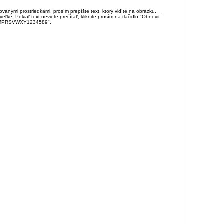
anými prostriedkami, prosím prepíšte text, ktorý vidíte na obrázku.
é. Pokiaľ text neviete prečítať, kliknite prosím na tlačidlo "Obnoviť
DJKMPRSVWXY1234589".