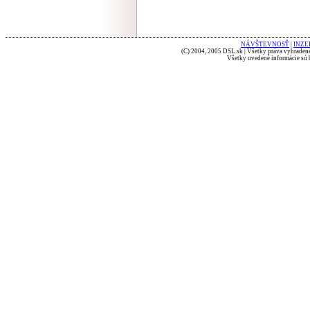
NÁVŠTEVNOSŤ
|
INZE
(C) 2004, 2005 DSL.sk | Všetky práva vyhradené
Všetky uvedené informácie sú b