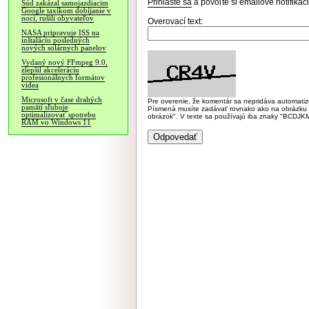
Prihláste sa
a povoľte si emailové notifiká
Súd zakázal samojazdiacim
Google taxíkom dobíjanie v
noci, rušili obyvateľov
Overovací text:
NASA pripravuje ISS na
inštaláciu posledných
nových solárnych panelov
Vydaný nový FFmpeg 9.0,
zlepšil akceleráciu
profesionálnych formátov
videa
Microsoft v čase drahých
Pre overenie, že komentár sa nepridáva automatizov
pamätí sľubuje
Písmená musíte zadávať rovnako ako na obrázku veľk
optimalizovať spotrebu
obrázok". V texte sa používajú iba znaky "BC
RAM vo Windows 11