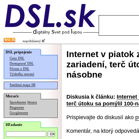
neprihlásený
Internet v piatok 
DSL pripojenie
Ceny DSL
zariadení, terč ú
Dostupnosť DSL
Fórum o DSL
násobne
Výsledky meraní
Satelitná mapa SR
Diskusia k článku:
Internet 
Merače
terč útoku sa pomýlil 100-
Speedmeter
Merania
Pingmeter
Googlemeter
Prispievajte do diskusií ako
p
Hľadanie
Komentár, na ktorý odpovedá