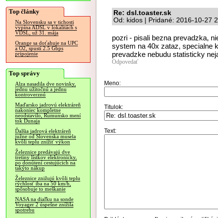
Top články
Re: dsl.toaster.sk
Od: kidos | Pridané: 2016-10-27 
Na Slovensku sa v tichosti
vypína ADSL v lokalitách s
VDSL, už 31. mája
pozri - pisali bezna prevadzka, n
Orange sa doťahuje na UPC
system na 40x zataz, specialne k
a O2, spustí 2.5 Gbps
prevadzke nebudu statisticky nej
pripojenie
Odpovedať
Top správy
Meno:
Alza nasadila dve novinky,
jednu užitočnú a jednu
kontroverznú
Maďarsko jadrovú elektráreň
Titulok:
nakoniec kompletne
neodstavilo, Rumunsko mení
tok Dunaja
Text:
Ďalšia jadrová elektráreň
južne od Slovenska musela
kvôli teplu znížiť výkon
Železnice predávajú dve
tretiny lístkov elektronicky,
po donútení cestujúcich na
takýto nákup
Železnice znižujú kvôli teplu
rýchlosť iba na 50 km/h,
spôsobuje to meškanie
NASA na diaľku na sonde
Voyager 2 úspešne znížila
spotrebu