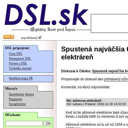
neprihlásený
Spustená najväčšia 
DSL pripojenie
Ceny DSL
elektráreň
Dostupnosť DSL
Fórum o DSL
Výsledky meraní
Diskusia k článku:
Spustená najväčšia 64
Satelitná mapa SR
Prispievajte do diskusií ako
prihlásený užív
Komentár, na ktorý odpovedáte:
Merače
Speedmeter
Merania
Pingmeter
Re: atómova elektráreň
Googlemeter
Od: sahara | Pridané: 2016-11-30 14:32:03
Keď sú tie atómové elektrárne také úžas
Hľadanie
fondu z každéj kWh čo minieme či bol vy
Atómové elektrárne sú tu už od 1958 a