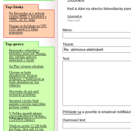
1000rokov.
Top články
Keď si dám na strechu fotovoltaicky pan
Na Slovensku sa v tichosti
vypína ADSL v lokalitách s
SAHARA
VDSL, už 31. mája
Odpovedať
Orange sa doťahuje na UPC
a O2, spustí 2.5 Gbps
Meno:
pripojenie
Top správy
Titulok:
Rumunsko odstrelmi a
blokádou mení tok Dunaja,
aby udržalo jadrovú
Text:
elektráreň v chode
Joj Play výrazne zdražuje
Chrome sa bude
aktualizovať dvakrát
týždenne, v budúcnosti sa
bude aktualizovať bez
reštartov
Slovensko.sk má opäť
technické problémy
Spustená výroba flash
pamäte s novým najvyšším
počtom vrstiev
Prihláste sa
a povoľte si emailové notifiká
V Poľsku spustili takmer
gigawatthodinové úložisko,
z LiFePO4 článkov
Overovací text:
Telekom pridal 12 GB balík
pre Easy, chce zaň 12 eur