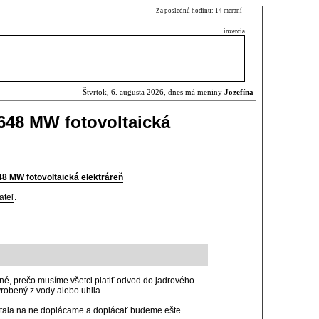
Za poslednú hodinu: 14 meraní
inzercia
Štvrtok, 6. augusta 2026, dnes má meniny
Jozefína
648 MW fotovoltaická
8 MW fotovoltaická elektráreň
ateľ
.
né, prečo musíme všetci platiť odvod do jadrového
robený z vody alebo uhlia.
 stala na ne doplácame a doplácať budeme ešte