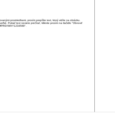
anými prostriedkami, prosím prepíšte text, ktorý vidíte na obrázku.
é. Pokiaľ text neviete prečítať, kliknite prosím na tlačidlo "Obnoviť
DJKMPRSVWXY1234589".
RCIA