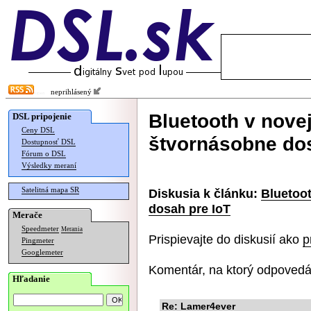
neprihlásený
Bluetooth v novej
DSL pripojenie
Ceny DSL
štvornásobne dos
Dostupnosť DSL
Fórum o DSL
Výsledky meraní
Satelitná mapa SR
Diskusia k článku:
Bluetoot
dosah pre IoT
Merače
Speedmeter
Merania
Prispievajte do diskusií ako
p
Pingmeter
Googlemeter
Komentár, na ktorý odpovedá
Hľadanie
Re: Lamer4ever