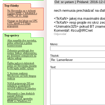
Od: sr-yetam | Pridané: 2016-12-
Top články
nech nemusia prechádzať na ďalši
Na Slovensku sa v tichosti
vypína ADSL v lokalitách s
VDSL, už 31. mája
<TeXaN> jakej ma maximalni dos
Orange sa doťahuje na UPC
<TeXaN> resp projde mi skrz zed
a O2, spustí 2.5 Gbps
<Unimatrix325> pokud BT znamen
pripojenie
Komentář: #zcu@IRCnet
Odpovedať
Top správy
Alza nasadila dve novinky,
jednu užitočnú a jednu
Meno:
kontroverznú
Železnice predávajú dve
tretiny lístkov elektronicky,
Titulok:
po donútení cestujúcich na
takýto nákup
Ďalšia jadrová elektráreň
južne od Slovenska musela
Text:
kvôli teplu znížiť výkon
V štvrtom reaktore
Mochoviec už beží štiepna
reakcia
NASA pripravuje ISS na
inštaláciu posledných
nových solárnych panelov
Microsoft v čase drahých
pamätí sľubuje
optimalizovať spotrebu
RAM vo Windows 11