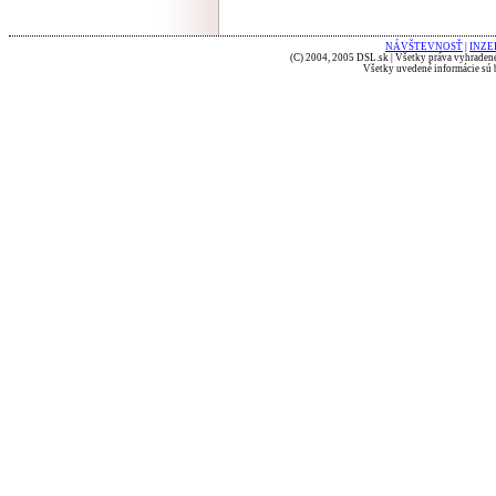
NÁVŠTEVNOSŤ
|
INZE
(C) 2004, 2005 DSL.sk | Všetky práva vyhradené
Všetky uvedené informácie sú b