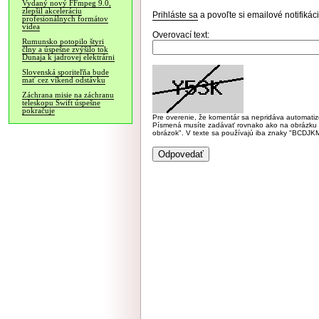
Vydaný nový FFmpeg 9.0,
zlepšil akceleráciu
Prihláste sa
a povoľte si emailové notifiká
profesionálnych formátov
videa
Overovací text:
Rumunsko potopilo štyri
člny a úspešne zvýšilo tok
Dunaja k jadrovej elektrárni
Slovenská sporiteľňa bude
mať cez víkend odstávku
Záchrana misie na záchranu
teleskopu Swift úspešne
pokračuje
Pre overenie, že komentár sa nepridáva automatizov
Písmená musíte zadávať rovnako ako na obrázku veľk
obrázok". V texte sa používajú iba znaky "BC