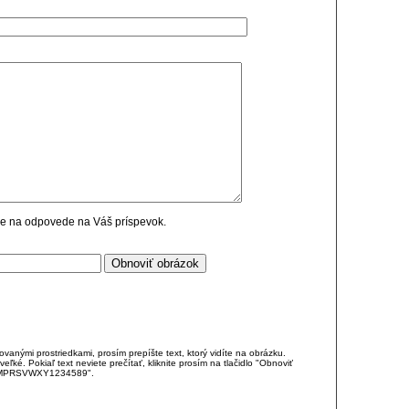
cie na odpovede na Váš príspevok.
anými prostriedkami, prosím prepíšte text, ktorý vidíte na obrázku.
é. Pokiaľ text neviete prečítať, kliknite prosím na tlačidlo "Obnoviť
DJKMPRSVWXY1234589".