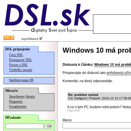
neprihlásený
Windows 10 má probl
DSL pripojenie
Ceny DSL
Dostupnosť DSL
Diskusia k článku:
Windows 10 má problém
Fórum o DSL
Výsledky meraní
Prispievajte do diskusií ako
prihlásený užív
Satelitná mapa SR
Komentár, na ktorý odpovedáte:
Merače
Re: problem solved
Speedmeter
Merania
Od: inteligent | Pridané: 2016-12-10 17:39:0
Pingmeter
Googlemeter
A co s tym PC budem robit potom? Nebyt
Odpovedať
Hľadanie
Meno: