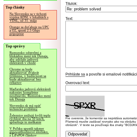
Titulok:
Top články
Na Slovensku sa v tichosti
vypína ADSL v lokalitách s
Text:
VDSL, už 31. mája
Orange sa doťahuje na UPC
a O2, spustí 2.5 Gbps
pripojenie
Top správy
Rumunsko odstrelmi a
blokádou mení tok Dunaja,
aby udržalo jadrovú
elektráreň v chode
Chrome sa bude
aktualizovať dvakrát
Prihláste sa
a povoľte si emailové notifiká
týždenne, v budúcnosti sa
bude aktualizovať bez
Overovací text:
reštartov
Maďarsko jadrovú elektráreň
nakoniec kompletne
neodstavilo, Rumunsko mení
tok Dunaja
Slovensko.sk má opäť
technické problémy
Železnice znižujú kvôli teplu
Pre overenie, že komentár sa nepridáva automatizov
rýchlosť iba na 50 km/h,
Písmená musíte zadávať rovnako ako na obrázku veľk
spôsobuje to meškanie
obrázok". V texte sa používajú iba znaky "BC
V Poľsku spustili takmer
gigawatthodinové úložisko,
z LiFePO4 článkov