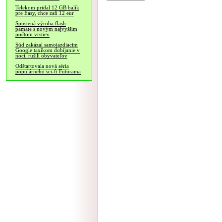
Telekom pridal 12 GB balík
pre Easy, chce zaň 12 eur
Spustená výroba flash
pamäte s novým najvyšším
počtom vrstiev
Súd zakázal samojazdiacim
Google taxíkom dobíjanie v
noci, rušili obyvateľov
Odštartovala nová séria
populárneho sci-fi Futurama