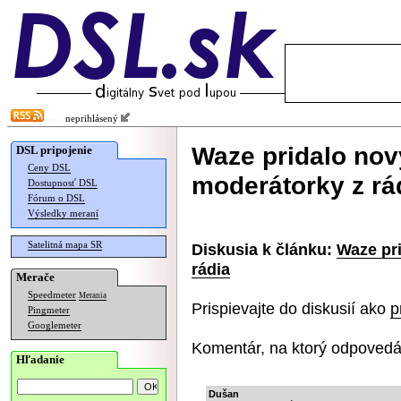
neprihlásený
Waze pridalo nov
DSL pripojenie
Ceny DSL
moderátorky z rá
Dostupnosť DSL
Fórum o DSL
Výsledky meraní
Satelitná mapa SR
Diskusia k článku:
Waze pri
rádia
Merače
Speedmeter
Merania
Prispievajte do diskusií ako
p
Pingmeter
Googlemeter
Komentár, na ktorý odpovedá
Hľadanie
Dušan