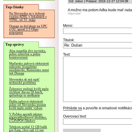
Od: Jebor | Pridané: 2016-12-27 12:04:08
Top články
A možno ma potom Aďka bude mať rada, 
Na Slovensku sa v tichosti
Odpovedať
vypína ADSL v lokalitách s
VDSL, už 31. mája
Meno:
Orange sa doťahuje na UPC
a O2, spustí 2.5 Gbps
pripojenie
Titulok:
Top správy
Alza nasadila dve novinky,
jednu užitočnú a jednu
Text:
kontroverznú
Maďarsko jadrovú elektráreň
nakoniec kompletne
neodstavilo, Rumunsko mení
tok Dunaja
Slovensko.sk má opäť
technické problémy
Železnice znižujú kvôli teplu
rýchlosť iba na 50 km/h,
spôsobuje to meškanie
Ďalšia jadrová elektráreň
južne od Slovenska musela
Prihláste sa
a povoľte si emailové notifiká
kvôli teplu znížiť výkon
V Poľsku spustili takmer
Overovací text:
gigawatthodinové úložisko,
z LiFePO4 článkov
Telekom pridal 12 GB balík
pre Easy, chce zaň 12 eur