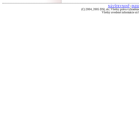
NÁVŠTEVNOSŤ
|
INZE
(C) 2004, 2005 DSL.sk | Všetky práva vyhradené
Všetky uvedené informácie sú b