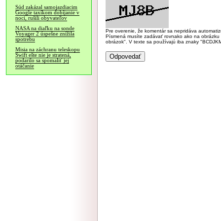
Súd zakázal samojazdiacim
Google taxíkom dobíjanie v
noci, rušili obyvateľov
NASA na diaľku na sonde
Pre overenie, že komentár sa nepridáva automatizov
Voyager 2 úspešne znížila
Písmená musíte zadávať rovnako ako na obrázku veľk
spotrebu
obrázok". V texte sa používajú iba znaky "BC
Misia na záchranu teleskopu
Swift ešte nie je stratená,
podarilo sa spomaliť jej
otáčanie