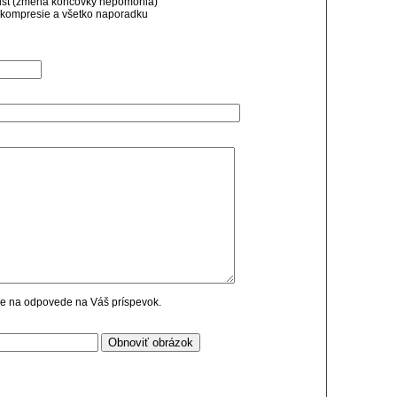
 ništ (zmena koncovky nepomohla)
ekompresie a všetko naporadku
cie na odpovede na Váš príspevok.