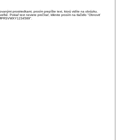
anými prostriedkami, prosím prepíšte text, ktorý vidíte na obrázku.
é. Pokiaľ text neviete prečítať, kliknite prosím na tlačidlo "Obnoviť
DJKMPRSVWXY1234589".