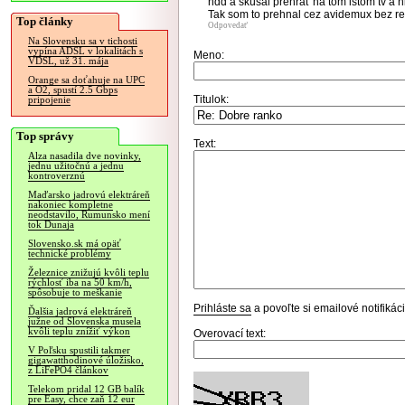
hdd a skúšal prehrať na tom istom tv a
Tak som to prehnal cez avidemux bez r
Top články
Odpovedať
Na Slovensku sa v tichosti
vypína ADSL v lokalitách s
Meno:
VDSL, už 31. mája
Orange sa doťahuje na UPC
a O2, spustí 2.5 Gbps
Titulok:
pripojenie
Top správy
Text:
Alza nasadila dve novinky,
jednu užitočnú a jednu
kontroverznú
Maďarsko jadrovú elektráreň
nakoniec kompletne
neodstavilo, Rumunsko mení
tok Dunaja
Slovensko.sk má opäť
technické problémy
Železnice znižujú kvôli teplu
rýchlosť iba na 50 km/h,
spôsobuje to meškanie
Prihláste sa
a povoľte si emailové notifiká
Ďalšia jadrová elektráreň
južne od Slovenska musela
kvôli teplu znížiť výkon
Overovací text:
V Poľsku spustili takmer
gigawatthodinové úložisko,
z LiFePO4 článkov
Telekom pridal 12 GB balík
pre Easy, chce zaň 12 eur