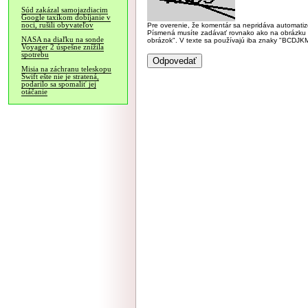
Súd zakázal samojazdiacim
Google taxíkom dobíjanie v
noci, rušili obyvateľov
Pre overenie, že komentár sa nepridáva automatizov
Písmená musíte zadávať rovnako ako na obrázku veľk
NASA na diaľku na sonde
obrázok". V texte sa používajú iba znaky "BC
Voyager 2 úspešne znížila
spotrebu
Misia na záchranu teleskopu
Swift ešte nie je stratená,
podarilo sa spomaliť jej
otáčanie