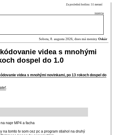
Za poslednú hodinu: 51 meraní
inzercia
Sobota, 8. augusta 2026, dnes má meniny
Oskár
skódovanie videa s mnohými
koch dospel do 1.0
ódovanie videa s mnohými novinkami, po 13 rokoch dospel do
ateľ
.
TS na napr MP4 a facha
 na tomto tv som cez pc a program stiahol na druhý