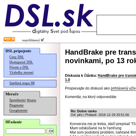
neprihlásený
HandBrake pre tran
DSL pripojenie
Ceny DSL
novinkami, po 13 ro
Dostupnosť DSL
Fórum o DSL
Výsledky meraní
Diskusia k článku:
HandBrake pre transk
1.0
Satelitná mapa SR
Prispievajte do diskusií ako
prihlásený užív
Merače
Komentár, na ktorý odpovedáte:
Speedmeter
Merania
Pingmeter
Googlemeter
Re: Dobre ranko
Od: piťo | Pridané: 2016-12-29 20:51:56
Hľadanie
Konverzia nie je treba, stačí prepísať 
Mam odskúšané na tv ťamťung
Mal som podobný problém, nahrané filmy