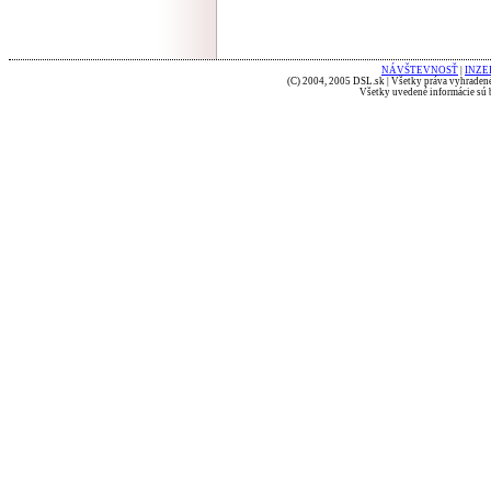
NÁVŠTEVNOSŤ
|
INZE
(C) 2004, 2005 DSL.sk | Všetky práva vyhradené
Všetky uvedené informácie sú b