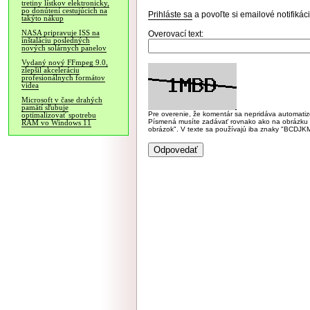
tretiny lístkov elektronicky,
po donútení cestujúcich na
Prihláste sa
a povoľte si emailové notifiká
takýto nákup
NASA pripravuje ISS na
Overovací text:
inštaláciu posledných
nových solárnych panelov
Vydaný nový FFmpeg 9.0,
zlepšil akceleráciu
profesionálnych formátov
videa
Microsoft v čase drahých
pamätí sľubuje
Pre overenie, že komentár sa nepridáva automatizov
optimalizovať spotrebu
Písmená musíte zadávať rovnako ako na obrázku veľk
RAM vo Windows 11
obrázok". V texte sa používajú iba znaky "BC