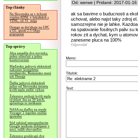
Od: werwe | Pridané: 2017-01-16
Top články
ak sa bavime o buducnosti a ekol
Na Slovensku sa v tichosti
vypína ADSL v lokalitách s
uchovat, alebo najst taky zdroj el
VDSL, už 31. mája
samozrejme nie je lahke. Kazdoap
Orange sa doťahuje na UPC
na spalovanie fosilnych paliv su l
a O2, spustí 2.5 Gbps
rokov zit a dychat, kym u atomove
pripojenie
zanesene pluca na 100%
Odpovedať
Top správy
Alza nasadila dve novinky,
jednu užitočnú a jednu
Meno:
kontroverznú
Maďarsko jadrovú elektráreň
nakoniec kompletne
Titulok:
neodstavilo, Rumunsko mení
tok Dunaja
Ďalšia jadrová elektráreň
južne od Slovenska musela
Text:
kvôli teplu znížiť výkon
Železnice znižujú kvôli teplu
rýchlosť iba na 50 km/h,
spôsobuje to meškanie
NASA na diaľku na sonde
Voyager 2 úspešne znížila
spotrebu
Súd zakázal samojazdiacim
Google taxíkom dobíjanie v
noci, rušili obyvateľov
Železnice predávajú dve