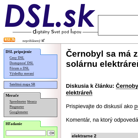
neprihlásený
Černobyl sa má z
DSL pripojenie
Ceny DSL
solárnu elektráre
Dostupnosť DSL
Fórum o DSL
Výsledky meraní
Satelitná mapa SR
Diskusia k článku:
Černoby
elektráreň
Merače
Speedmeter
Merania
Prispievajte do diskusií ako
p
Pingmeter
Googlemeter
Komentár, na ktorý odpovedá
Hľadanie
elektrarne 2