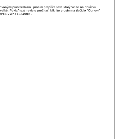
anými prostriedkami, prosím prepíšte text, ktorý vidíte na obrázku.
é. Pokiaľ text neviete prečítať, kliknite prosím na tlačidlo "Obnoviť
DJKMPRSVWXY1234589".