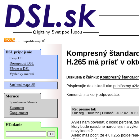
neprihlásený
Kompresný štandard 
DSL pripojenie
Ceny DSL
H.265 má prísť v okt
Dostupnosť DSL
Fórum o DSL
Výsledky meraní
Diskusia k článku:
Kompresný štandard vi
Satelitná mapa SR
Prispievajte do diskusií ako
prihlásený užív
Komentár, na ktorý odpovedáte:
Merače
Speedmeter
Merania
Pingmeter
Re: presne tak
Googlemeter
Od: reg.: Houston | Pridané: 2017-02-18 19:
A vies nam povedat, o kolko percent, ta
Hľadanie
ktory bude nasobne narocnejsi na vykon, a
novy kodek?
Alebo mas pocit, ze 4K H265 pojde real