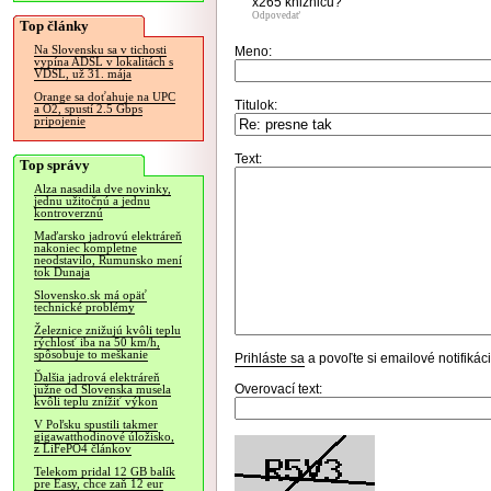
x265 kniznicu?
Odpovedať
Top články
Na Slovensku sa v tichosti
Meno:
vypína ADSL v lokalitách s
VDSL, už 31. mája
Orange sa doťahuje na UPC
Titulok:
a O2, spustí 2.5 Gbps
pripojenie
Text:
Top správy
Alza nasadila dve novinky,
jednu užitočnú a jednu
kontroverznú
Maďarsko jadrovú elektráreň
nakoniec kompletne
neodstavilo, Rumunsko mení
tok Dunaja
Slovensko.sk má opäť
technické problémy
Železnice znižujú kvôli teplu
rýchlosť iba na 50 km/h,
spôsobuje to meškanie
Prihláste sa
a povoľte si emailové notifiká
Ďalšia jadrová elektráreň
Overovací text:
južne od Slovenska musela
kvôli teplu znížiť výkon
V Poľsku spustili takmer
gigawatthodinové úložisko,
z LiFePO4 článkov
Telekom pridal 12 GB balík
pre Easy, chce zaň 12 eur