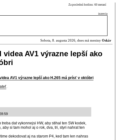
Za poslednú hodinu: 60 meraní
inzercia
Sobota, 8. augusta 2026, dnes má meniny
Oskár
videa AV1 výrazne lepší ako
óbri
dea AV1 výrazne lepší ako H.265 má prísť v októbri
ateľ
.
28:59
m treba dat vykonnejsi HW, aby stihal ten SW kodek,
by si tam mohol aj o rok, dva, tri, styri nahrat ten
-time dekodovat aj na starom P4, ked tam len nahras