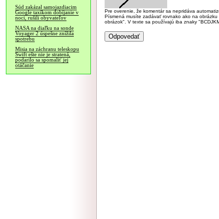
Súd zakázal samojazdiacim
Pre overenie, že komentár sa nepridáva automatizov
Google taxíkom dobíjanie v
Písmená musíte zadávať rovnako ako na obrázku veľk
noci, rušili obyvateľov
obrázok". V texte sa používajú iba znaky "BC
NASA na diaľku na sonde
Voyager 2 úspešne znížila
spotrebu
Misia na záchranu teleskopu
Swift ešte nie je stratená,
podarilo sa spomaliť jej
otáčanie