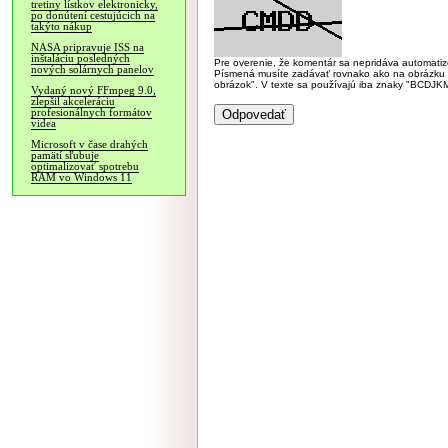
tretiny lístkov elektronicky,
po donútení cestujúcich na
takýto nákup
NASA pripravuje ISS na
inštaláciu posledných
Pre overenie, že komentár sa nepridáva automatizov
nových solárnych panelov
Písmená musíte zadávať rovnako ako na obrázku veľk
obrázok". V texte sa používajú iba znaky "BC
Vydaný nový FFmpeg 9.0,
zlepšil akceleráciu
profesionálnych formátov
videa
Microsoft v čase drahých
pamätí sľubuje
optimalizovať spotrebu
RAM vo Windows 11