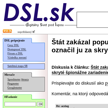
neprihlásený
Štát zakázal pop
DSL pripojenie
Ceny DSL
označil ju za skr
Dostupnosť DSL
Fórum o DSL
Výsledky meraní
Satelitná mapa SR
Diskusia k článku:
Štát zak
skryté špionážne zariadeni
Merače
Speedmeter
Merania
Prispievajte do diskusií ako
p
Pingmeter
Googlemeter
Komentár, na ktorý odpovedá
Hľadanie
Re: acdag