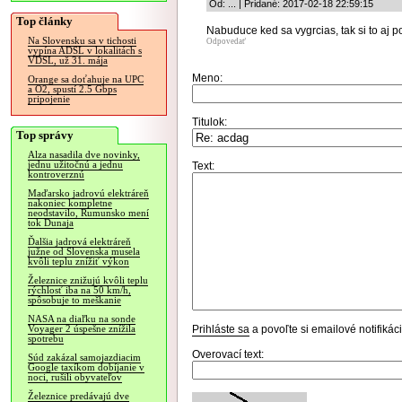
Od: ... | Pridané: 2017-02-18 22:59:15
Top články
Nabuduce ked sa vygrcias, tak si to aj p
Na Slovensku sa v tichosti
Odpovedať
vypína ADSL v lokalitách s
VDSL, už 31. mája
Meno:
Orange sa doťahuje na UPC
a O2, spustí 2.5 Gbps
pripojenie
Titulok:
Top správy
Alza nasadila dve novinky,
jednu užitočnú a jednu
Text:
kontroverznú
Maďarsko jadrovú elektráreň
nakoniec kompletne
neodstavilo, Rumunsko mení
tok Dunaja
Ďalšia jadrová elektráreň
južne od Slovenska musela
kvôli teplu znížiť výkon
Železnice znižujú kvôli teplu
rýchlosť iba na 50 km/h,
spôsobuje to meškanie
NASA na diaľku na sonde
Prihláste sa
a povoľte si emailové notifiká
Voyager 2 úspešne znížila
spotrebu
Overovací text:
Súd zakázal samojazdiacim
Google taxíkom dobíjanie v
noci, rušili obyvateľov
Železnice predávajú dve