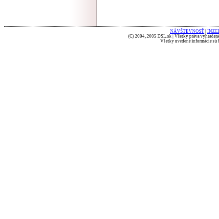
NÁVŠTEVNOSŤ
|
INZE
(C) 2004, 2005 DSL.sk | Všetky práva vyhradené
Všetky uvedené informácie sú b