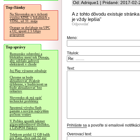
Od: Adrique1 | Pridané: 2017-02-
Top články
A z tohto dôvodu existuje stránka
Na Slovensku sa v tichosti
vypína ADSL v lokalitách s
je vždy lepšia"
VDSL, už 31. mája
Odpovedať
Orange sa doťahuje na UPC
a O2, spustí 2.5 Gbps
pripojenie
Meno:
Top správy
Titulok:
Rumunsko odstrelmi a
blokádou mení tok Dunaja,
aby udržalo jadrovú
elektráreň v chode
Text:
Joj Play výrazne zdražuje
Chrome sa bude
aktualizovať dvakrát
týždenne, v budúcnosti sa
bude aktualizovať bez
reštartov
Slovensko.sk má opäť
technické problémy
Spustená výroba flash
pamäte s novým najvyšším
počtom vrstiev
V Poľsku spustili takmer
gigawatthodinové úložisko,
Prihláste sa
a povoľte si emailové notifiká
z LiFePO4 článkov
Overovací text:
Telekom pridal 12 GB balík
pre Easy, chce zaň 12 eur