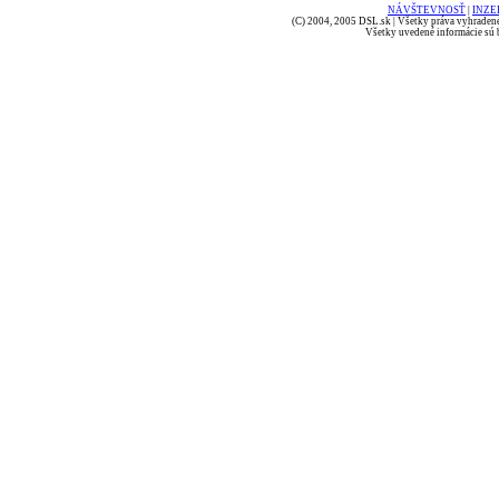
NÁVŠTEVNOSŤ
|
INZE
(C) 2004, 2005 DSL.sk | Všetky práva vyhradené
Všetky uvedené informácie sú b