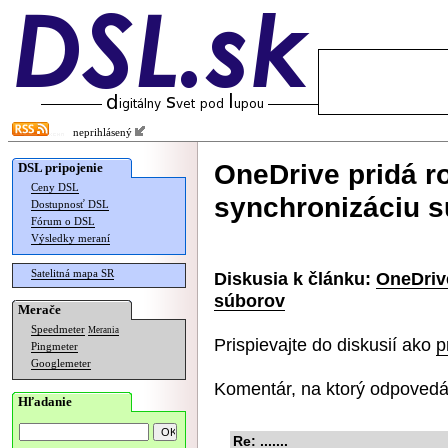
neprihlásený
OneDrive pridá ro
DSL pripojenie
Ceny DSL
synchronizáciu 
Dostupnosť DSL
Fórum o DSL
Výsledky meraní
Satelitná mapa SR
Diskusia k článku:
OneDrive
súborov
Merače
Speedmeter
Merania
Prispievajte do diskusií ako
p
Pingmeter
Googlemeter
Komentár, na ktorý odpovedá
Hľadanie
Re: .......