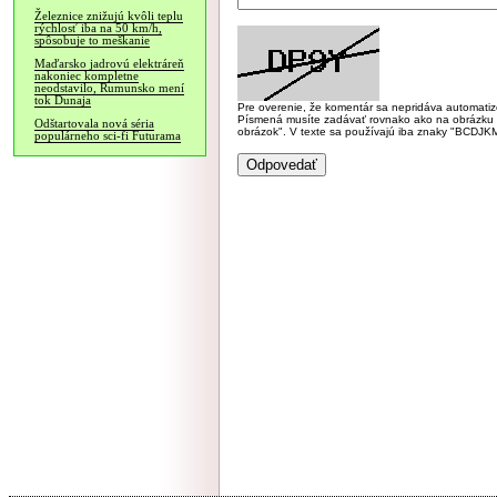
Železnice znižujú kvôli teplu
rýchlosť iba na 50 km/h,
spôsobuje to meškanie
Maďarsko jadrovú elektráreň
nakoniec kompletne
neodstavilo, Rumunsko mení
tok Dunaja
Pre overenie, že komentár sa nepridáva automatizov
Písmená musíte zadávať rovnako ako na obrázku veľk
Odštartovala nová séria
obrázok". V texte sa používajú iba znaky "BC
populárneho sci-fi Futurama