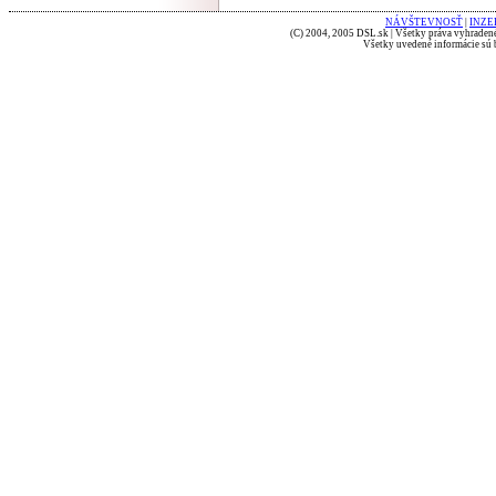
NÁVŠTEVNOSŤ
|
INZE
(C) 2004, 2005 DSL.sk | Všetky práva vyhradené
Všetky uvedené informácie sú b