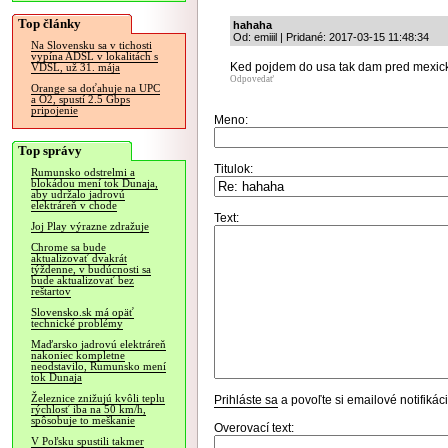
Top články
hahaha
Od: emiiil | Pridané: 2017-03-15 11:48:34
Na Slovensku sa v tichosti
vypína ADSL v lokalitách s
Ked pojdem do usa tak dam pred mexick
VDSL, už 31. mája
Odpovedať
Orange sa doťahuje na UPC
a O2, spustí 2.5 Gbps
pripojenie
Meno:
Top správy
Titulok:
Rumunsko odstrelmi a
blokádou mení tok Dunaja,
aby udržalo jadrovú
elektráreň v chode
Text:
Joj Play výrazne zdražuje
Chrome sa bude
aktualizovať dvakrát
týždenne, v budúcnosti sa
bude aktualizovať bez
reštartov
Slovensko.sk má opäť
technické problémy
Maďarsko jadrovú elektráreň
nakoniec kompletne
neodstavilo, Rumunsko mení
tok Dunaja
Železnice znižujú kvôli teplu
Prihláste sa
a povoľte si emailové notifiká
rýchlosť iba na 50 km/h,
spôsobuje to meškanie
Overovací text:
V Poľsku spustili takmer