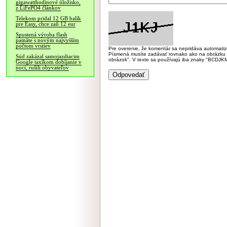
gigawatthodinové úložisko,
z LiFePO4 článkov
Telekom pridal 12 GB balík
pre Easy, chce zaň 12 eur
Spustená výroba flash
pamäte s novým najvyšším
počtom vrstiev
Pre overenie, že komentár sa nepridáva automatizov
Písmená musíte zadávať rovnako ako na obrázku veľk
Súd zakázal samojazdiacim
obrázok". V texte sa používajú iba znaky "BC
Google taxíkom dobíjanie v
noci, rušili obyvateľov