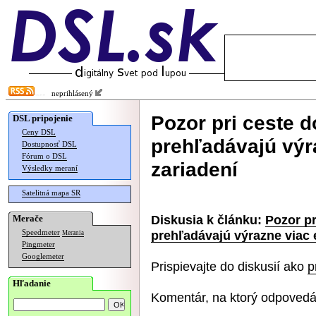
neprihlásený
Pozor pri ceste 
DSL pripojenie
Ceny DSL
prehľadávajú výr
Dostupnosť DSL
Fórum o DSL
zariadení
Výsledky meraní
Satelitná mapa SR
Diskusia k článku:
Pozor pr
Merače
prehľadávajú výrazne viac 
Speedmeter
Merania
Pingmeter
Googlemeter
Prispievajte do diskusií ako
p
Hľadanie
Komentár, na ktorý odpovedá