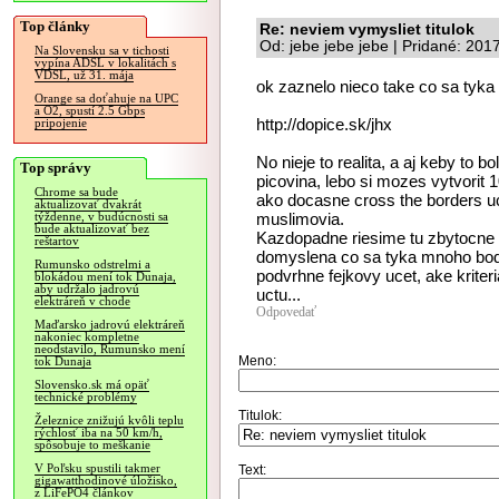
Top články
Re: neviem vymysliet titulok
Od: jebe jebe jebe | Pridané: 201
Na Slovensku sa v tichosti
vypína ADSL v lokalitách s
VDSL, už 31. mája
ok zaznelo nieco take co sa tyka
Orange sa doťahuje na UPC
a O2, spustí 2.5 Gbps
http://dopice.sk/jhx
pripojenie
No nieje to realita, a aj keby to b
Top správy
picovina, lebo si mozes vytvorit 
Chrome sa bude
ako docasne cross the borders uc
aktualizovať dvakrát
muslimovia.
týždenne, v budúcnosti sa
bude aktualizovať bez
Kazdopadne riesime tu zbytocne 
reštartov
domyslena co sa tyka mnoho bodo
Rumunsko odstrelmi a
podvrhne fejkovy ucet, ake krite
blokádou mení tok Dunaja,
aby udržalo jadrovú
uctu...
elektráreň v chode
Odpovedať
Maďarsko jadrovú elektráreň
nakoniec kompletne
neodstavilo, Rumunsko mení
Meno:
tok Dunaja
Slovensko.sk má opäť
technické problémy
Titulok:
Železnice znižujú kvôli teplu
rýchlosť iba na 50 km/h,
spôsobuje to meškanie
V Poľsku spustili takmer
Text:
gigawatthodinové úložisko,
z LiFePO4 článkov