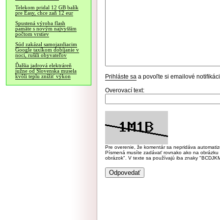
Telekom pridal 12 GB balík
pre Easy, chce zaň 12 eur
Spustená výroba flash
pamäte s novým najvyšším
počtom vrstiev
Súd zakázal samojazdiacim
Google taxíkom dobíjanie v
noci, rušili obyvateľov
Ďalšia jadrová elektráreň
južne od Slovenska musela
Prihláste sa
a povoľte si emailové notifiká
kvôli teplu znížiť výkon
Overovací text:
Pre overenie, že komentár sa nepridáva automatizov
Písmená musíte zadávať rovnako ako na obrázku veľk
obrázok". V texte sa používajú iba znaky "BC