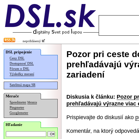
neprihlásený
Pozor pri ceste 
DSL pripojenie
Ceny DSL
prehľadávajú výr
Dostupnosť DSL
Fórum o DSL
zariadení
Výsledky meraní
Satelitná mapa SR
Diskusia k článku:
Pozor pr
Merače
prehľadávajú výrazne viac 
Speedmeter
Merania
Pingmeter
Googlemeter
Prispievajte do diskusií ako
p
Hľadanie
Komentár, na ktorý odpovedá