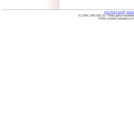
NÁVŠTEVNOSŤ
|
INZE
(C) 2004, 2005 DSL.sk | Všetky práva vyhradené
Všetky uvedené informácie sú b