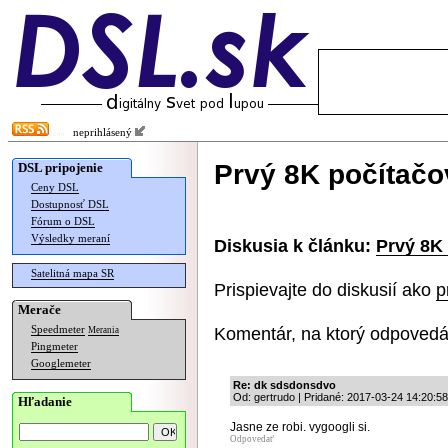
neprihlásený
Prvý 8K počítačo
DSL pripojenie
Ceny DSL
Dostupnosť DSL
Fórum o DSL
Výsledky meraní
Diskusia k článku:
Prvý 8K 
Satelitná mapa SR
Prispievajte do diskusií ako
p
Merače
Komentár, na ktorý odpovedá
Speedmeter
Merania
Pingmeter
Googlemeter
Re: dk sdsdonsdvo
Od: gertrudo | Pridané: 2017-03-24 14:20:58
Hľadanie
Jasne ze robi. vygoogli si.
Odpovedať