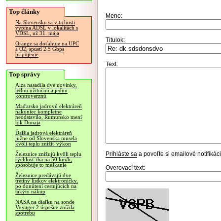
Top články
Meno:
Na Slovensku sa v tichosti
vypína ADSL v lokalitách s
VDSL, už 31. mája
Titulok:
Orange sa doťahuje na UPC
a O2, spustí 2.5 Gbps
pripojenie
Text:
Top správy
Alza nasadila dve novinky,
jednu užitočnú a jednu
kontroverznú
Maďarsko jadrovú elektráreň
nakoniec kompletne
neodstavilo, Rumunsko mení
tok Dunaja
Ďalšia jadrová elektráreň
južne od Slovenska musela
kvôli teplu znížiť výkon
Prihláste sa
a povoľte si emailové notifiká
Železnice znižujú kvôli teplu
rýchlosť iba na 50 km/h,
spôsobuje to meškanie
Overovací text:
Železnice predávajú dve
tretiny lístkov elektronicky,
po donútení cestujúcich na
takýto nákup
NASA na diaľku na sonde
Voyager 2 úspešne znížila
spotrebu