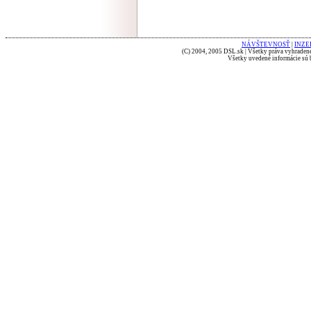
NÁVŠTEVNOSŤ
|
INZE
(C) 2004, 2005 DSL.sk | Všetky práva vyhradené
Všetky uvedené informácie sú b