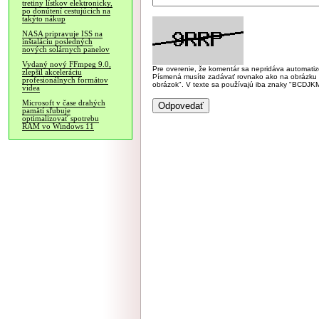
tretiny lístkov elektronicky,
po donútení cestujúcich na
takýto nákup
NASA pripravuje ISS na
inštaláciu posledných
nových solárnych panelov
Vydaný nový FFmpeg 9.0,
Pre overenie, že komentár sa nepridáva automatizov
zlepšil akceleráciu
Písmená musíte zadávať rovnako ako na obrázku veľk
profesionálnych formátov
obrázok". V texte sa používajú iba znaky "BC
videa
Microsoft v čase drahých
pamätí sľubuje
optimalizovať spotrebu
RAM vo Windows 11