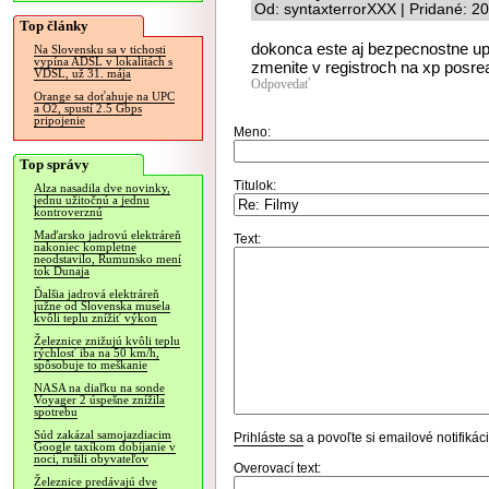
Od: syntaxterrorXXX | Pridané: 2
Top články
dokonca este aj bezpecnostne upd
Na Slovensku sa v tichosti
vypína ADSL v lokalitách s
zmenite v registroch na xp posrea
VDSL, už 31. mája
Odpovedať
Orange sa doťahuje na UPC
a O2, spustí 2.5 Gbps
pripojenie
Meno:
Top správy
Titulok:
Alza nasadila dve novinky,
jednu užitočnú a jednu
kontroverznú
Maďarsko jadrovú elektráreň
Text:
nakoniec kompletne
neodstavilo, Rumunsko mení
tok Dunaja
Ďalšia jadrová elektráreň
južne od Slovenska musela
kvôli teplu znížiť výkon
Železnice znižujú kvôli teplu
rýchlosť iba na 50 km/h,
spôsobuje to meškanie
NASA na diaľku na sonde
Voyager 2 úspešne znížila
spotrebu
Súd zakázal samojazdiacim
Prihláste sa
a povoľte si emailové notifiká
Google taxíkom dobíjanie v
noci, rušili obyvateľov
Overovací text:
Železnice predávajú dve