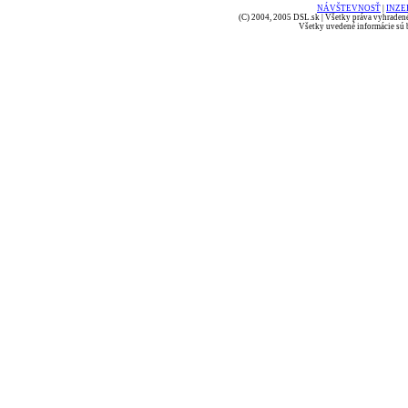
NÁVŠTEVNOSŤ
|
INZE
(C) 2004, 2005 DSL.sk | Všetky práva vyhradené
Všetky uvedené informácie sú b