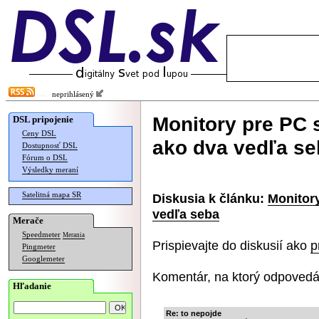
neprihlásený
Monitory pre PC 
DSL pripojenie
Ceny DSL
ako dva vedľa se
Dostupnosť DSL
Fórum o DSL
Výsledky meraní
Satelitná mapa SR
Diskusia k článku:
Monitor
vedľa seba
Merače
Speedmeter
Merania
Prispievajte do diskusií ako
p
Pingmeter
Googlemeter
Komentár, na ktorý odpovedá
Hľadanie
Re: to nepojde