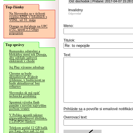
Od: dochodok | Pridané: 2017-04-07 15:28:
Top články
Invalidny
Na Slovensku sa v tichosti
Odpovedať
vypína ADSL v lokalitách s
VDSL, už 31. mája
Meno:
Orange sa doťahuje na UPC
a O2, spustí 2.5 Gbps
pripojenie
Titulok:
Top správy
Rumunsko odstrelmi a
blokádou mení tok Dunaja,
Text:
aby udržalo jadrovú
elektráreň v chode
Joj Play výrazne zdražuje
Chrome sa bude
aktualizovať dvakrát
týždenne, v budúcnosti sa
bude aktualizovať bez
reštartov
Slovensko.sk má opäť
technické problémy
Spustená výroba flash
pamäte s novým najvyšším
Prihláste sa
a povoľte si emailové notifiká
počtom vrstiev
V Poľsku spustili takmer
Overovací text:
gigawatthodinové úložisko,
z LiFePO4 článkov
Telekom pridal 12 GB balík
pre Easy, chce zaň 12 eur