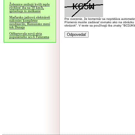
Železnice znižujú kvôli teplu
rýchlosť iba na 50 km/h,
spôsobuje to meškanie
Maďarsko jadrovú elektráreň
Pre overenie, že komentár sa nepridáva automatizov
nakoniec kompletne
Písmená musíte zadávať rovnako ako na obrázku veľk
neodstavilo, Rumunsko mení
obrázok". V texte sa používajú iba znaky "BC
tok Dunaja
Odštartovala nová séria
populárneho sci-fi Futurama