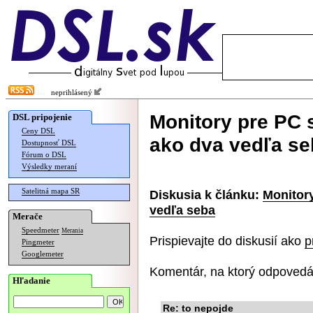
neprihlásený
Monitory pre PC 
DSL pripojenie
Ceny DSL
ako dva vedľa se
Dostupnosť DSL
Fórum o DSL
Výsledky meraní
Satelitná mapa SR
Diskusia k článku:
Monitor
vedľa seba
Merače
Speedmeter
Merania
Prispievajte do diskusií ako
p
Pingmeter
Googlemeter
Komentár, na ktorý odpovedá
Hľadanie
Re: to nepojde