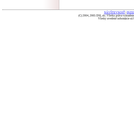
NÁVŠTEVNOSŤ
|
INZE
(C) 2004, 2005 DSL.sk | Všetky práva vyhradené
Všetky uvedené informácie sú b