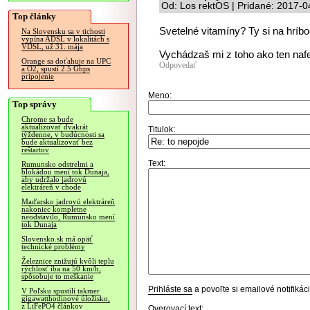
Od: Los rektOS | Pridané: 2017-0
Top články
Svetelné vitamíny? Ty si na hríbo
Na Slovensku sa v tichosti
vypína ADSL v lokalitách s
VDSL, už 31. mája
Vychádzaš mi z toho ako ten naf
Orange sa doťahuje na UPC
Odpovedať
a O2, spustí 2.5 Gbps
pripojenie
Meno:
Top správy
Chrome sa bude
aktualizovať dvakrát
Titulok:
týždenne, v budúcnosti sa
bude aktualizovať bez
reštartov
Text:
Rumunsko odstrelmi a
blokádou mení tok Dunaja,
aby udržalo jadrovú
elektráreň v chode
Maďarsko jadrovú elektráreň
nakoniec kompletne
neodstavilo, Rumunsko mení
tok Dunaja
Slovensko.sk má opäť
technické problémy
Železnice znižujú kvôli teplu
rýchlosť iba na 50 km/h,
spôsobuje to meškanie
Prihláste sa
a povoľte si emailové notifiká
V Poľsku spustili takmer
gigawatthodinové úložisko,
z LiFePO4 článkov
Overovací text: