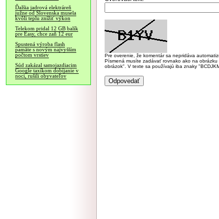
Ďalšia jadrová elektráreň
južne od Slovenska musela
kvôli teplu znížiť výkon
Telekom pridal 12 GB balík
pre Easy, chce zaň 12 eur
Spustená výroba flash
pamäte s novým najvyšším
počtom vrstiev
Pre overenie, že komentár sa nepridáva automatizov
Písmená musíte zadávať rovnako ako na obrázku veľk
Súd zakázal samojazdiacim
obrázok". V texte sa používajú iba znaky "BC
Google taxíkom dobíjanie v
noci, rušili obyvateľov