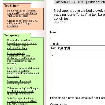
Od: ABCDEFGHIJKL | Pridané: 20
Top články
Nechapem, co je zle ked clovek r
Na Slovensku sa v tichosti
vypína ADSL v lokalitách s
vacsinu ludi je "praca" aj tak iba
VDSL, už 31. mája
co ich tesi.
Orange sa doťahuje na UPC
Odpovedať
a O2, spustí 2.5 Gbps
pripojenie
Meno:
Top správy
Rumunsko odstrelmi a
blokádou mení tok Dunaja,
Titulok:
aby udržalo jadrovú
elektráreň v chode
Chrome sa bude
Text:
aktualizovať dvakrát
týždenne, v budúcnosti sa
bude aktualizovať bez
reštartov
Maďarsko jadrovú elektráreň
nakoniec kompletne
neodstavilo, Rumunsko mení
tok Dunaja
Slovensko.sk má opäť
technické problémy
Železnice znižujú kvôli teplu
rýchlosť iba na 50 km/h,
spôsobuje to meškanie
Prihláste sa
a povoľte si emailové notifiká
V Poľsku spustili takmer
gigawatthodinové úložisko,
z LiFePO4 článkov
Overovací text: