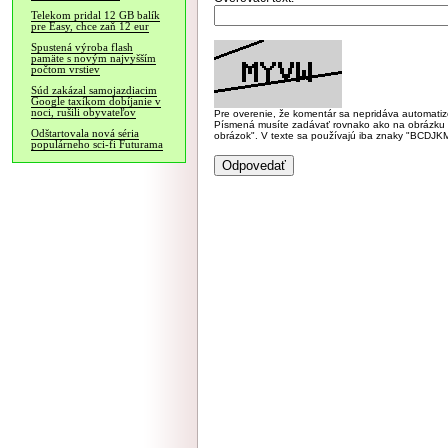
Telekom pridal 12 GB balík
pre Easy, chce zaň 12 eur
Spustená výroba flash
pamäte s novým najvyšším
počtom vrstiev
Súd zakázal samojazdiacim
Google taxíkom dobíjanie v
noci, rušili obyvateľov
Pre overenie, že komentár sa nepridáva automatizov
Písmená musíte zadávať rovnako ako na obrázku veľk
Odštartovala nová séria
obrázok". V texte sa používajú iba znaky "BC
populárneho sci-fi Futurama