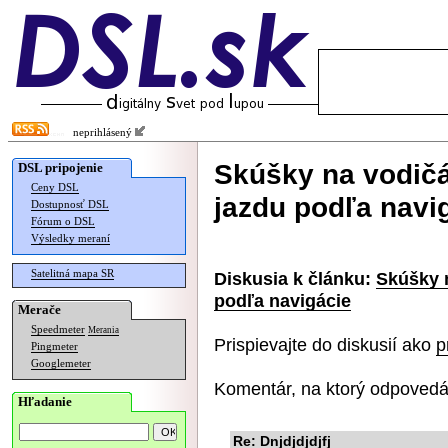
neprihlásený
Skúšky na vodič
DSL pripojenie
Ceny DSL
jazdu podľa navi
Dostupnosť DSL
Fórum o DSL
Výsledky meraní
Satelitná mapa SR
Diskusia k článku:
Skúšky 
podľa navigácie
Merače
Speedmeter
Merania
Prispievajte do diskusií ako
p
Pingmeter
Googlemeter
Komentár, na ktorý odpovedá
Hľadanie
Re: Dnjdjdjdjfj