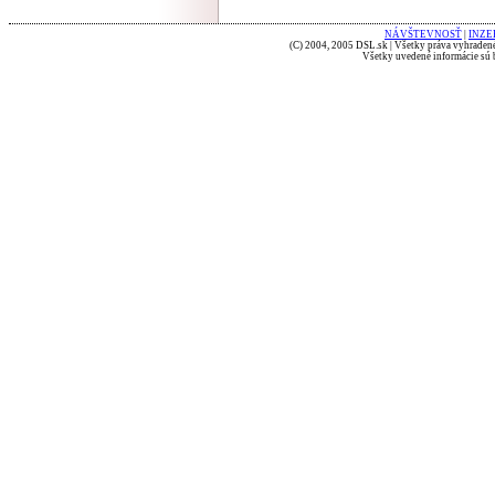
NÁVŠTEVNOSŤ
|
INZE
(C) 2004, 2005 DSL.sk | Všetky práva vyhradené
Všetky uvedené informácie sú b