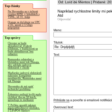
Od: Lord de Mentos | Pridané: 2
Top články
Napriklad rychlostne limity mi pe
Na Slovensku sa v tichosti
vypína ADSL v lokalitách s
Atd
VDSL, už 31. mája
Odpovedať
Orange sa doťahuje na UPC
a O2, spustí 2.5 Gbps
pripojenie
Meno:
Top správy
Titulok:
Chrome sa bude
aktualizovať dvakrát
týždenne, v budúcnosti sa
bude aktualizovať bez
reštartov
Text:
Rumunsko odstrelmi a
blokádou mení tok Dunaja,
aby udržalo jadrovú
elektráreň v chode
Maďarsko jadrovú elektráreň
nakoniec kompletne
neodstavilo, Rumunsko mení
tok Dunaja
Slovensko.sk má opäť
technické problémy
Železnice znižujú kvôli teplu
rýchlosť iba na 50 km/h,
spôsobuje to meškanie
Prihláste sa
a povoľte si emailové notifiká
V Poľsku spustili takmer
Overovací text:
gigawatthodinové úložisko,
z LiFePO4 článkov