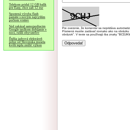
Telekom pridal 12 GB balík
pre Easy, chce zaň 12 eur
Spustená výroba flash
pamäte s novým najvyšším
počtom vrstiev
Súd zakázal samojazdiacim
Pre overenie, že komentár sa nepridáva automatizov
Google taxíkom dobíjanie v
Písmená musíte zadávať rovnako ako na obrázku veľk
noci, rušili obyvateľov
obrázok". V texte sa používajú iba znaky "BC
Ďalšia jadrová elektráreň
južne od Slovenska musela
kvôli teplu znížiť výkon