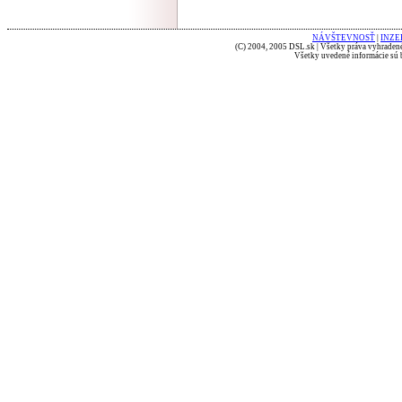
NÁVŠTEVNOSŤ
|
INZE
(C) 2004, 2005 DSL.sk | Všetky práva vyhradené
Všetky uvedené informácie sú b