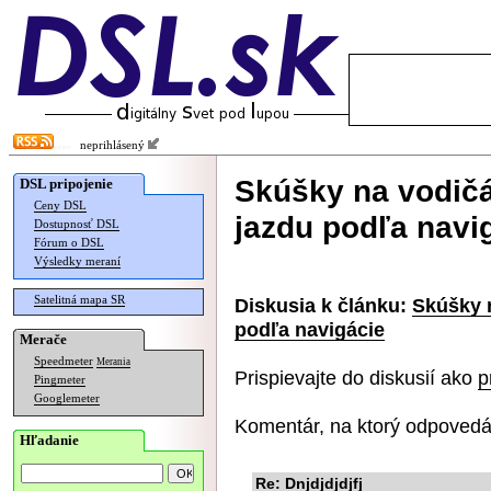
neprihlásený
Skúšky na vodič
DSL pripojenie
Ceny DSL
jazdu podľa navi
Dostupnosť DSL
Fórum o DSL
Výsledky meraní
Satelitná mapa SR
Diskusia k článku:
Skúšky 
podľa navigácie
Merače
Speedmeter
Merania
Prispievajte do diskusií ako
p
Pingmeter
Googlemeter
Komentár, na ktorý odpovedá
Hľadanie
Re: Dnjdjdjdjfj