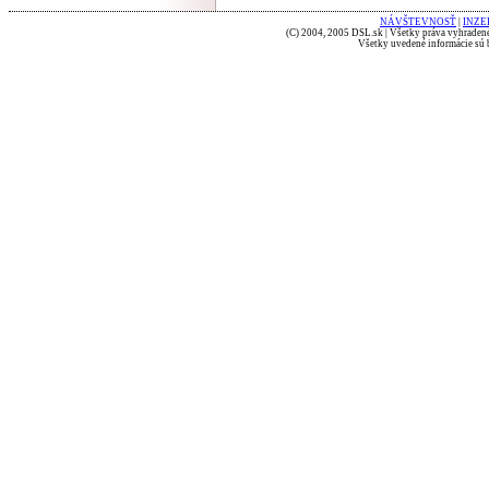
NÁVŠTEVNOSŤ
|
INZE
(C) 2004, 2005 DSL.sk | Všetky práva vyhradené
Všetky uvedené informácie sú b