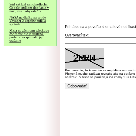
Súd zakázal samojazdiacim
Google taxíkom dobíjanie v
noci, rušili obyvateľov
NASA na diaľku na sonde
Voyager 2 úspešne znížila
spotrebu
Prihláste sa
a povoľte si emailové notifiká
Misia na záchranu teleskopu
Swift ešte nie je stratená,
Overovací text:
podarilo sa spomaliť jej
otáčanie
Pre overenie, že komentár sa nepridáva automatizov
Písmená musíte zadávať rovnako ako na obrázku veľk
obrázok". V texte sa používajú iba znaky "BC