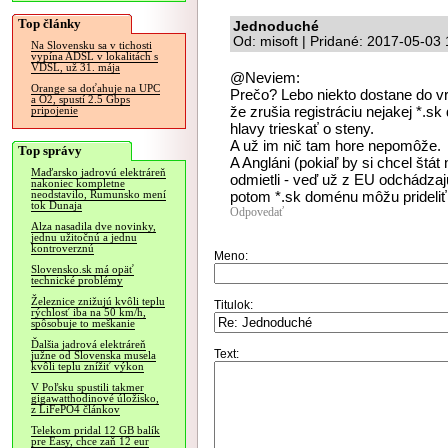
Top články
Jednoduché
Od: misoft | Pridané: 2017-05-03
Na Slovensku sa v tichosti
vypína ADSL v lokalitách s
VDSL, už 31. mája
@Neviem:
Orange sa doťahuje na UPC
Prečo? Lebo niekto dostane do v
a O2, spustí 2.5 Gbps
že zrušia registráciu nejakej *.s
pripojenie
hlavy trieskať o steny.
A už im nič tam hore nepomôže.
Top správy
A Angláni (pokiaľ by si chcel štát
Maďarsko jadrovú elektráreň
odmietli - veď už z EU odchádza
nakoniec kompletne
potom *.sk doménu môžu prideliť
neodstavilo, Rumunsko mení
tok Dunaja
Odpovedať
Alza nasadila dve novinky,
jednu užitočnú a jednu
kontroverznú
Meno:
Slovensko.sk má opäť
technické problémy
Železnice znižujú kvôli teplu
Titulok:
rýchlosť iba na 50 km/h,
spôsobuje to meškanie
Ďalšia jadrová elektráreň
Text:
južne od Slovenska musela
kvôli teplu znížiť výkon
V Poľsku spustili takmer
gigawatthodinové úložisko,
z LiFePO4 článkov
Telekom pridal 12 GB balík
pre Easy, chce zaň 12 eur