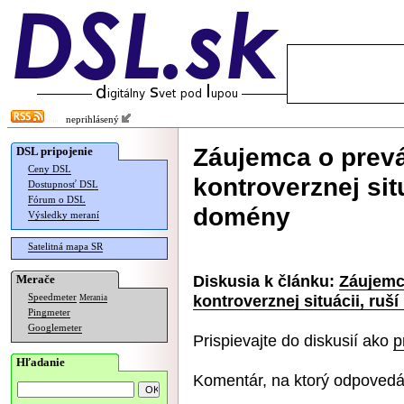
neprihlásený
Záujemca o prev
DSL pripojenie
Ceny DSL
kontroverznej sit
Dostupnosť DSL
Fórum o DSL
domény
Výsledky meraní
Satelitná mapa SR
Diskusia k článku:
Záujemc
Merače
kontroverznej situácii, ru
Speedmeter
Merania
Pingmeter
Googlemeter
Prispievajte do diskusií ako
p
Hľadanie
Komentár, na ktorý odpovedá