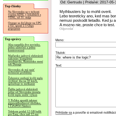
Od: Gertrudo | Pridané: 2017-05-
Top články
Mythbusters by to mohli overit.
Na Slovensku sa v tichosti
vypína ADSL v lokalitách s
Lebo teoreticky ano, ked mas bo
VDSL, už 31. mája
nemusi poskodit lietadlo. Ked ju 
Orange sa doťahuje na UPC
A mozno nie, proste chce to test.
a O2, spustí 2.5 Gbps
Odpovedať
pripojenie
Top správy
Meno:
Alza nasadila dve novinky,
jednu užitočnú a jednu
kontroverznú
Titulok:
Maďarsko jadrovú elektráreň
nakoniec kompletne
neodstavilo, Rumunsko mení
tok Dunaja
Text:
Slovensko.sk má opäť
technické problémy
Železnice znižujú kvôli teplu
rýchlosť iba na 50 km/h,
spôsobuje to meškanie
Ďalšia jadrová elektráreň
južne od Slovenska musela
kvôli teplu znížiť výkon
V Poľsku spustili takmer
gigawatthodinové úložisko,
z LiFePO4 článkov
Telekom pridal 12 GB balík
Prihláste sa
a povoľte si emailové notifiká
pre Easy, chce zaň 12 eur