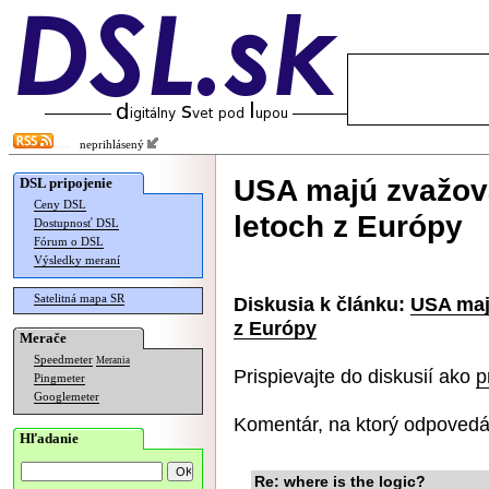
neprihlásený
USA majú zvažova
DSL pripojenie
Ceny DSL
letoch z Európy
Dostupnosť DSL
Fórum o DSL
Výsledky meraní
Satelitná mapa SR
Diskusia k článku:
USA maj
z Európy
Merače
Speedmeter
Merania
Prispievajte do diskusií ako
p
Pingmeter
Googlemeter
Komentár, na ktorý odpovedá
Hľadanie
Re: where is the logic?