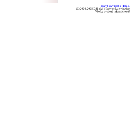
NÁVŠTEVNOSŤ
|
INZE
(C) 2004, 2005 DSL.sk | Všetky práva vyhradené
Všetky uvedené informácie sú b