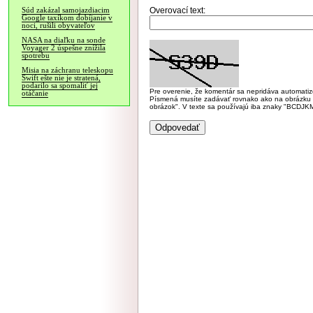
Overovací text:
Súd zakázal samojazdiacim
Google taxíkom dobíjanie v
noci, rušili obyvateľov
NASA na diaľku na sonde
Voyager 2 úspešne znížila
spotrebu
Misia na záchranu teleskopu
Swift ešte nie je stratená,
podarilo sa spomaliť jej
Pre overenie, že komentár sa nepridáva automatizov
otáčanie
Písmená musíte zadávať rovnako ako na obrázku veľk
obrázok". V texte sa používajú iba znaky "BC