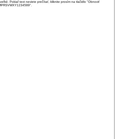
é. Pokiaľ text neviete prečítať, kliknite prosím na tlačidlo "Obnoviť
DJKMPRSVWXY1234589".