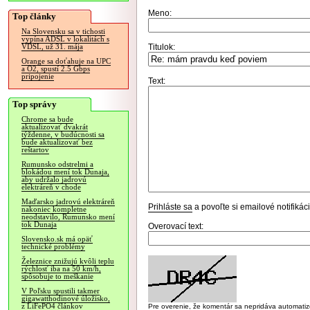
Meno:
Top články
Na Slovensku sa v tichosti
vypína ADSL v lokalitách s
Titulok:
VDSL, už 31. mája
Orange sa doťahuje na UPC
a O2, spustí 2.5 Gbps
pripojenie
Text:
Top správy
Chrome sa bude
aktualizovať dvakrát
týždenne, v budúcnosti sa
bude aktualizovať bez
reštartov
Rumunsko odstrelmi a
blokádou mení tok Dunaja,
aby udržalo jadrovú
elektráreň v chode
Maďarsko jadrovú elektráreň
Prihláste sa
a povoľte si emailové notifiká
nakoniec kompletne
neodstavilo, Rumunsko mení
tok Dunaja
Overovací text:
Slovensko.sk má opäť
technické problémy
Železnice znižujú kvôli teplu
rýchlosť iba na 50 km/h,
spôsobuje to meškanie
V Poľsku spustili takmer
gigawatthodinové úložisko,
z LiFePO4 článkov
Pre overenie, že komentár sa nepridáva automatizov