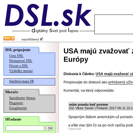
neprihlásený
USA majú zvažovať z
DSL pripojenie
Ceny DSL
Európy
Dostupnosť DSL
Fórum o DSL
Výsledky meraní
Diskusia k článku:
USA majú zvažovať zá
Satelitná mapa SR
Prispievajte do diskusií ako
prihlásený užív
Komentár, na ktorý odpovedáte:
Merače
Speedmeter
Merania
Pingmeter
mám pravdu keď poviem
Googlemeter
Od: Viktor Xavier | Pridané: 2017-05-11 15:
Spojeným štátom americkým už poriadne
Hľadanie
a ešte viac tým čo sa po nich opičia p
Odpovedať