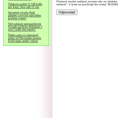
Písmená musíte zadávať rovnako ako na obrázku veľk
Telekom pridal 12 GB balík
obrázok". V texte sa používajú iba znaky "BC
pre Easy, chce zaň 12 eur
Spustená výroba flash
pamäte s novým najvyšším
počtom vrstiev
Súd zakázal samojazdiacim
Google taxíkom dobíjanie v
noci, rušili obyvateľov
Ďalšia jadrová elektráreň
južne od Slovenska musela
kvôli teplu znížiť výkon