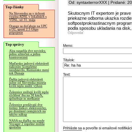
Od: syntaxterrorXXX | Pridané: 2
Top články
Skutocnym IT expertom je prave 
Na Slovensku sa v tichosti
vypína ADSL v lokalitách s
priekazne odborna ukazka rozdie
VDSL, už 31. mája
softpostprokrastinacnym program
Orange sa doťahuje na UPC
podla sposobu ukladania na disk
a O2, spustí 2.5 Gbps
Odpovedať
pripojenie
Top správy
Meno:
Alza nasadila dve novinky,
jednu užitočnú a jednu
kontroverznú
Titulok:
Maďarsko jadrovú elektráreň
nakoniec kompletne
neodstavilo, Rumunsko mení
tok Dunaja
Text:
Ďalšia jadrová elektráreň
južne od Slovenska musela
kvôli teplu znížiť výkon
Železnice znižujú kvôli teplu
rýchlosť iba na 50 km/h,
spôsobuje to meškanie
Železnice predávajú dve
tretiny lístkov elektronicky,
po donútení cestujúcich na
takýto nákup
NASA na diaľku na sonde
Voyager 2 úspešne znížila
spotrebu
Prihláste sa
a povoľte si emailové notifiká