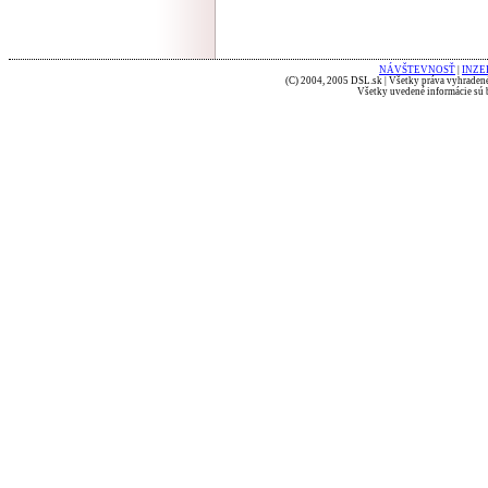
NÁVŠTEVNOSŤ
|
INZE
(C) 2004, 2005 DSL.sk | Všetky práva vyhradené
Všetky uvedené informácie sú b