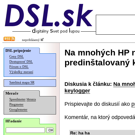
neprihlásený
Na mnohých HP n
DSL pripojenie
Ceny DSL
predinštalovaný 
Dostupnosť DSL
Fórum o DSL
Výsledky meraní
Satelitná mapa SR
Diskusia k článku:
Na mnoh
keylogger
Merače
Speedmeter
Merania
Prispievajte do diskusií ako
p
Pingmeter
Googlemeter
Komentár, na ktorý odpovedá
Hľadanie
Re: ha ha