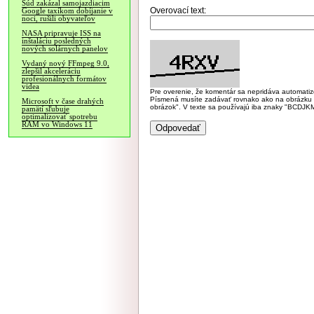
Súd zakázal samojazdiacim
Overovací text:
Google taxíkom dobíjanie v
noci, rušili obyvateľov
NASA pripravuje ISS na
inštaláciu posledných
nových solárnych panelov
Vydaný nový FFmpeg 9.0,
zlepšil akceleráciu
profesionálnych formátov
videa
Pre overenie, že komentár sa nepridáva automatizov
Písmená musíte zadávať rovnako ako na obrázku veľk
Microsoft v čase drahých
obrázok". V texte sa používajú iba znaky "BC
pamätí sľubuje
optimalizovať spotrebu
RAM vo Windows 11