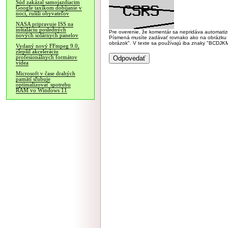
Súd zakázal samojazdiacim
Google taxíkom dobíjanie v
noci, rušili obyvateľov
NASA pripravuje ISS na
inštaláciu posledných
Pre overenie, že komentár sa nepridáva automatizov
nových solárnych panelov
Písmená musíte zadávať rovnako ako na obrázku veľk
obrázok". V texte sa používajú iba znaky "BC
Vydaný nový FFmpeg 9.0,
zlepšil akceleráciu
profesionálnych formátov
videa
Microsoft v čase drahých
pamätí sľubuje
optimalizovať spotrebu
RAM vo Windows 11