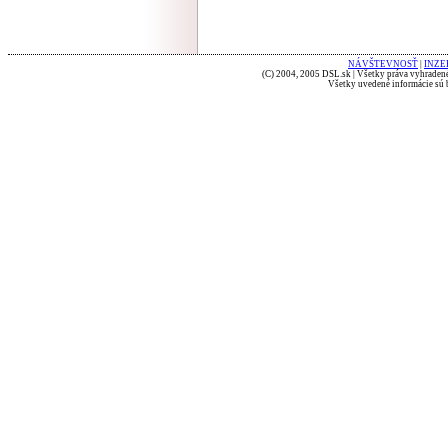
NÁVŠTEVNOSŤ
|
INZE
(C) 2004, 2005 DSL.sk | Všetky práva vyhradené
Všetky uvedené informácie sú b