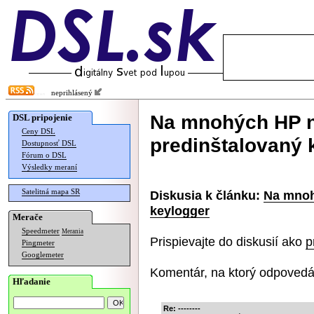
neprihlásený
Na mnohých HP n
DSL pripojenie
Ceny DSL
predinštalovaný 
Dostupnosť DSL
Fórum o DSL
Výsledky meraní
Satelitná mapa SR
Diskusia k článku:
Na mnoh
keylogger
Merače
Speedmeter
Merania
Prispievajte do diskusií ako
p
Pingmeter
Googlemeter
Komentár, na ktorý odpovedá
Hľadanie
Re: --------