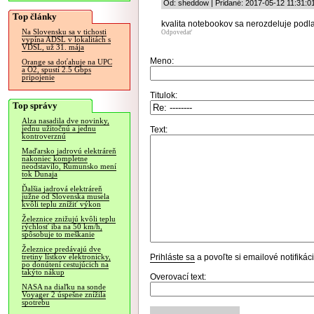
Od: sheddow | Pridané: 2017-05-12 11:31:0
Top články
kvalita notebookov sa nerozdeluje podla
Na Slovensku sa v tichosti
Odpovedať
vypína ADSL v lokalitách s
VDSL, už 31. mája
Meno:
Orange sa doťahuje na UPC
a O2, spustí 2.5 Gbps
pripojenie
Titulok:
Top správy
Alza nasadila dve novinky,
jednu užitočnú a jednu
Text:
kontroverznú
Maďarsko jadrovú elektráreň
nakoniec kompletne
neodstavilo, Rumunsko mení
tok Dunaja
Ďalšia jadrová elektráreň
južne od Slovenska musela
kvôli teplu znížiť výkon
Železnice znižujú kvôli teplu
rýchlosť iba na 50 km/h,
spôsobuje to meškanie
Železnice predávajú dve
Prihláste sa
a povoľte si emailové notifiká
tretiny lístkov elektronicky,
po donútení cestujúcich na
takýto nákup
Overovací text:
NASA na diaľku na sonde
Voyager 2 úspešne znížila
spotrebu