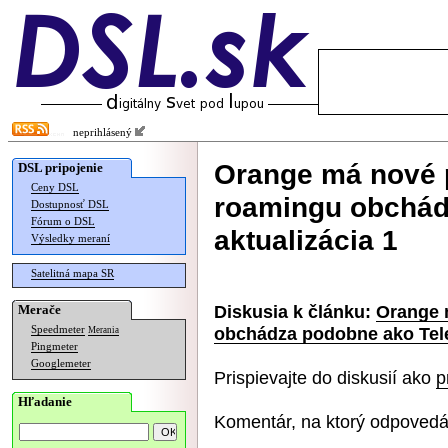
neprihlásený
Orange má nové 
DSL pripojenie
Ceny DSL
roamingu obchád
Dostupnosť DSL
Fórum o DSL
aktualizácia 1
Výsledky meraní
Satelitná mapa SR
Diskusia k článku:
Orange 
Merače
obchádza podobne ako Tele
Speedmeter
Merania
Pingmeter
Googlemeter
Prispievajte do diskusií ako
p
Hľadanie
Komentár, na ktorý odpovedá