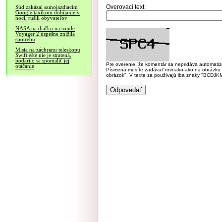
Overovací text:
Súd zakázal samojazdiacim
Google taxíkom dobíjanie v
noci, rušili obyvateľov
NASA na diaľku na sonde
Voyager 2 úspešne znížila
spotrebu
Misia na záchranu teleskopu
Swift ešte nie je stratená,
podarilo sa spomaliť jej
Pre overenie, že komentár sa nepridáva automatizov
otáčanie
Písmená musíte zadávať rovnako ako na obrázku veľk
obrázok". V texte sa používajú iba znaky "BC