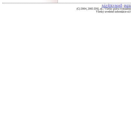
NÁVŠTEVNOSŤ
|
INZE
(C) 2004, 2005 DSL.sk | Všetky práva vyhradené
Všetky uvedené informácie sú b