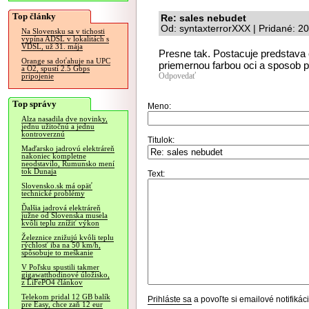
Top články
Re: sales nebudet
Od: syntaxterrorXXX | Pridané: 2
Na Slovensku sa v tichosti
vypína ADSL v lokalitách s
VDSL, už 31. mája
Presne tak. Postacuje predstava
Orange sa doťahuje na UPC
priemernou farbou oci a sposob p
a O2, spustí 2.5 Gbps
Odpovedať
pripojenie
Top správy
Meno:
Alza nasadila dve novinky,
jednu užitočnú a jednu
kontroverznú
Titulok:
Maďarsko jadrovú elektráreň
nakoniec kompletne
neodstavilo, Rumunsko mení
tok Dunaja
Text:
Slovensko.sk má opäť
technické problémy
Ďalšia jadrová elektráreň
južne od Slovenska musela
kvôli teplu znížiť výkon
Železnice znižujú kvôli teplu
rýchlosť iba na 50 km/h,
spôsobuje to meškanie
V Poľsku spustili takmer
gigawatthodinové úložisko,
z LiFePO4 článkov
Telekom pridal 12 GB balík
Prihláste sa
a povoľte si emailové notifiká
pre Easy, chce zaň 12 eur