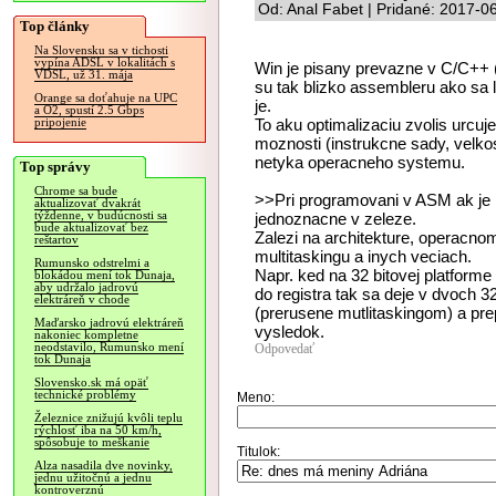
Od: Anal Fabet | Pridané: 2017-0
Top články
Na Slovensku sa v tichosti
vypína ADSL v lokalitách s
Win je pisany prevazne v C/C++ (
VDSL, už 31. mája
su tak blizko assembleru ako sa
Orange sa doťahuje na UPC
je.
a O2, spustí 2.5 Gbps
To aku optimalizaciu zvolis urcuje
pripojenie
moznosti (instrukcne sady, velkos
netyka operacneho systemu.
Top správy
Chrome sa bude
>>Pri programovani v ASM ak je n
aktualizovať dvakrát
týždenne, v budúcnosti sa
jednoznacne v zeleze.
bude aktualizovať bez
Zalezi na architekture, operacn
reštartov
multitaskingu a inych veciach.
Rumunsko odstrelmi a
Napr. ked na 32 bitovej platforme
blokádou mení tok Dunaja,
aby udržalo jadrovú
do registra tak sa deje v dvoch 3
elektráreň v chode
(prerusene mutlitaskingom) a pr
Maďarsko jadrovú elektráreň
vysledok.
nakoniec kompletne
neodstavilo, Rumunsko mení
Odpovedať
tok Dunaja
Slovensko.sk má opäť
technické problémy
Meno:
Železnice znižujú kvôli teplu
rýchlosť iba na 50 km/h,
spôsobuje to meškanie
Titulok:
Alza nasadila dve novinky,
jednu užitočnú a jednu
kontroverznú