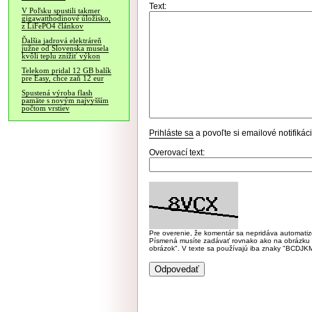
Text:
V Poľsku spustili takmer
gigawatthodinové úložisko,
z LiFePO4 článkov
Ďalšia jadrová elektráreň
južne od Slovenska musela
kvôli teplu znížiť výkon
Telekom pridal 12 GB balík
pre Easy, chce zaň 12 eur
Spustená výroba flash
pamäte s novým najvyšším
počtom vrstiev
Prihláste sa
a povoľte si emailové notifiká
Overovací text:
Pre overenie, že komentár sa nepridáva automatizov
Písmená musíte zadávať rovnako ako na obrázku veľk
obrázok". V texte sa používajú iba znaky "BC