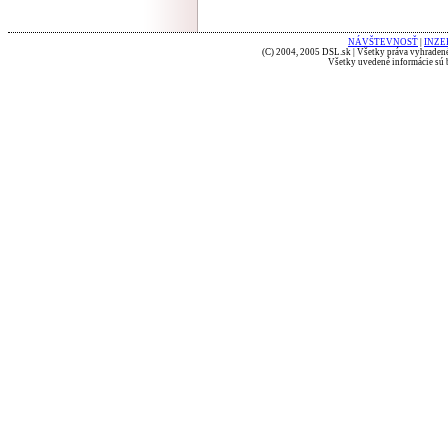
NÁVŠTEVNOSŤ
|
INZE
(C) 2004, 2005 DSL.sk | Všetky práva vyhradené
Všetky uvedené informácie sú b