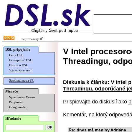
neprihlásený
V Intel procesoro
DSL pripojenie
Ceny DSL
Threadingu, odpo
Dostupnosť DSL
Fórum o DSL
Výsledky meraní
Satelitná mapa SR
Diskusia k článku:
V Intel 
Threadingu, odporúčané je
Merače
Speedmeter
Merania
Prispievajte do diskusií ako
p
Pingmeter
Googlemeter
Komentár, na ktorý odpovedá
Hľadanie
Re: dnes má meniny Adriána