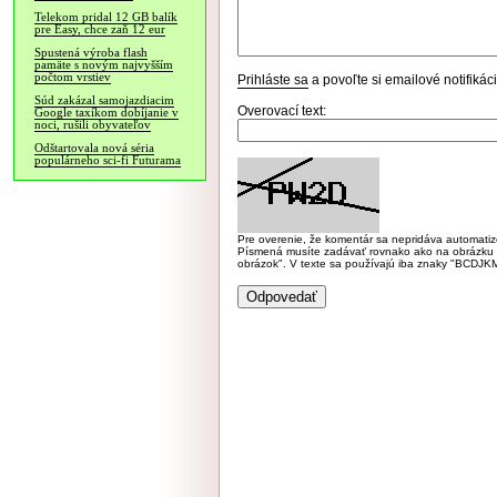
Telekom pridal 12 GB balík
pre Easy, chce zaň 12 eur
Spustená výroba flash
pamäte s novým najvyšším
počtom vrstiev
Prihláste sa
a povoľte si emailové notifiká
Súd zakázal samojazdiacim
Overovací text:
Google taxíkom dobíjanie v
noci, rušili obyvateľov
Odštartovala nová séria
populárneho sci-fi Futurama
Pre overenie, že komentár sa nepridáva automatizov
Písmená musíte zadávať rovnako ako na obrázku veľk
obrázok". V texte sa používajú iba znaky "BC