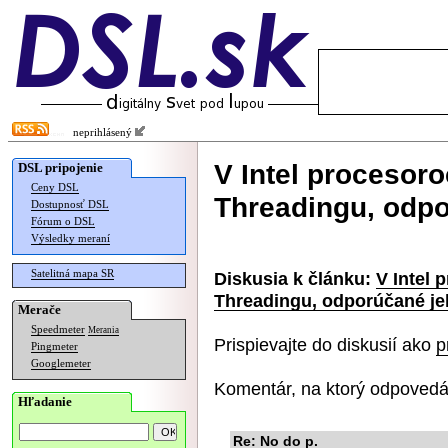
neprihlásený
V Intel procesoro
DSL pripojenie
Ceny DSL
Threadingu, odpo
Dostupnosť DSL
Fórum o DSL
Výsledky meraní
Satelitná mapa SR
Diskusia k článku:
V Intel 
Threadingu, odporúčané je
Merače
Speedmeter
Merania
Prispievajte do diskusií ako
p
Pingmeter
Googlemeter
Komentár, na ktorý odpovedá
Hľadanie
Re: No do p.