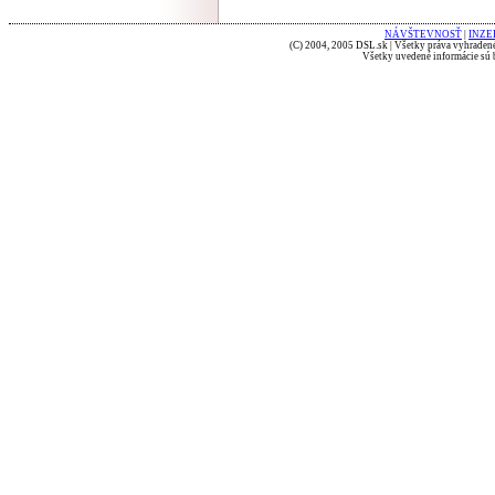
NÁVŠTEVNOSŤ
|
INZE
(C) 2004, 2005 DSL.sk | Všetky práva vyhradené
Všetky uvedené informácie sú b