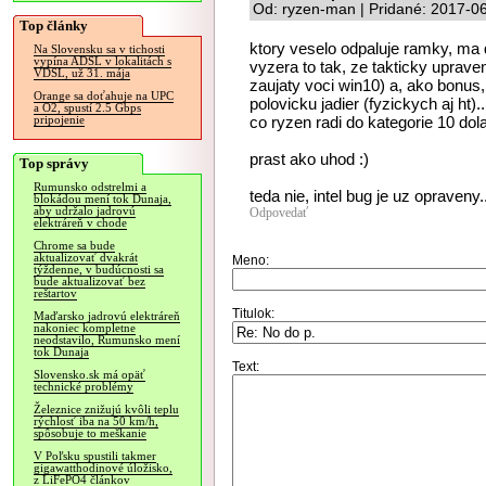
Od: ryzen-man | Pridané: 2017-0
Top články
ktory veselo odpaluje ramky, ma 
Na Slovensku sa v tichosti
vypína ADSL v lokalitách s
vyzera to tak, ze takticky uprav
VDSL, už 31. mája
zaujaty voci win10) a, ako bonus,
Orange sa doťahuje na UPC
polovicku jadier (fyzickych aj ht)..
a O2, spustí 2.5 Gbps
co ryzen radi do kategorie 10 dol
pripojenie
prast ako uhod :)
Top správy
Rumunsko odstrelmi a
teda nie, intel bug je uz opraveny..
blokádou mení tok Dunaja,
aby udržalo jadrovú
Odpovedať
elektráreň v chode
Chrome sa bude
aktualizovať dvakrát
Meno:
týždenne, v budúcnosti sa
bude aktualizovať bez
reštartov
Titulok:
Maďarsko jadrovú elektráreň
nakoniec kompletne
neodstavilo, Rumunsko mení
tok Dunaja
Text:
Slovensko.sk má opäť
technické problémy
Železnice znižujú kvôli teplu
rýchlosť iba na 50 km/h,
spôsobuje to meškanie
V Poľsku spustili takmer
gigawatthodinové úložisko,
z LiFePO4 článkov