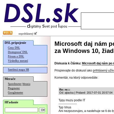
neprihlásený
Microsoft daj nám p
DSL pripojenie
Ceny DSL
za Windows 10, žiad
Dostupnosť DSL
Fórum o DSL
Výsledky meraní
Diskusia k článku:
Microsoft daj nám po 
Satelitná mapa SR
Prispievajte do diskusií ako
prihlásený užív
Komentár, na ktorý odpovedáte:
Merače
Speedmeter
Merania
Pingmeter
Re: re:::
Googlemeter
Od: ajtacka | Pridané: 2017-07-01 20:57:04
Typy muzu podle IT
Hľadanie
------------------
Typ Virus
Ani nezpozorujes, a nastehuje se ti do by