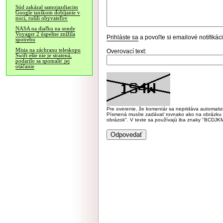
Súd zakázal samojazdiacim
Google taxíkom dobíjanie v
noci, rušili obyvateľov
NASA na diaľku na sonde
Voyager 2 úspešne znížila
Prihláste sa
a povoľte si emailové notifiká
spotrebu
Misia na záchranu teleskopu
Overovací text:
Swift ešte nie je stratená,
podarilo sa spomaliť jej
otáčanie
Pre overenie, že komentár sa nepridáva automatizov
Písmená musíte zadávať rovnako ako na obrázku veľk
obrázok". V texte sa používajú iba znaky "BC