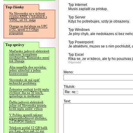
Typ Internet
Top články
Musis zaplatit za pristup.
Na Slovensku sa v tichosti
vypína ADSL v lokalitách s
Typ Server
VDSL, už 31. mája
Kdyz ho potrebujes, vzdy je obsazeny.
Orange sa doťahuje na UPC
Typ Windows
a O2, spustí 2.5 Gbps
pripojenie
Je plny chyb, ale nedokazes si bez neho 
Typ Powerpoint
Top správy
Je atraktivni, muzes se s nim pochlubit
Maďarsko jadrovú elektráreň
Typ Excel
nakoniec kompletne
neodstavilo, Rumunsko mení
Rika se, ze vi kdeco, ale ty ho pouzivas 
tok Dunaja
Odpovedať
Alza nasadila dve novinky,
jednu užitočnú a jednu
Meno:
kontroverznú
Slovensko.sk má opäť
technické problémy
Titulok:
Železnice znižujú kvôli teplu
rýchlosť iba na 50 km/h,
spôsobuje to meškanie
Text:
Ďalšia jadrová elektráreň
južne od Slovenska musela
kvôli teplu znížiť výkon
V Poľsku spustili takmer
gigawatthodinové úložisko,
z LiFePO4 článkov
Telekom pridal 12 GB balík
pre Easy, chce zaň 12 eur