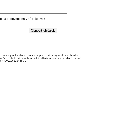
cie na odpovede na Váš príspevok.
anými prostriedkami, prosím prepíšte text, ktorý vidíte na obrázku.
é. Pokiaľ text neviete prečítať, kliknite prosím na tlačidlo "Obnoviť
DJKMPRSVWXY1234589".