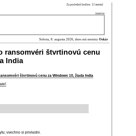
Za poslednú hodinu: 12 meraní
inzercia
Sobota, 8. augusta 2026, dnes má meniny
Oskár
o ransomvéri štvrtinovú cenu
a India
ransomvéri štvrtinovú cenu za Windows 10, žiada India
ateľ
.
tu; vsechno si privlastni.