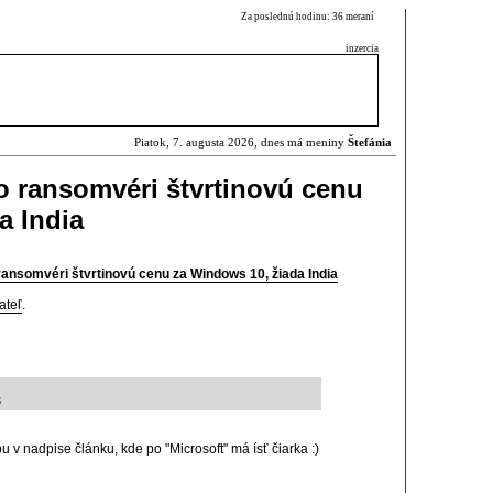
Za poslednú hodinu: 36 meraní
inzercia
Piatok, 7. augusta 2026, dnes má meniny
Štefánia
o ransomvéri štvrtinovú cenu
a India
ransomvéri štvrtinovú cenu za Windows 10, žiada India
ateľ
.
3
 v nadpise článku, kde po "Microsoft" má ísť čiarka :)