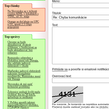
Meno:
Top články
Na Slovensku sa v tichosti
Titulok:
vypína ADSL v lokalitách s
VDSL, už 31. mája
Orange sa doťahuje na UPC
a O2, spustí 2.5 Gbps
Text:
pripojenie
Top správy
Chrome sa bude
aktualizovať dvakrát
týždenne, v budúcnosti sa
bude aktualizovať bez
reštartov
Rumunsko odstrelmi a
blokádou mení tok Dunaja,
aby udržalo jadrovú
elektráreň v chode
Prihláste sa
a povoľte si emailové notifiká
Maďarsko jadrovú elektráreň
nakoniec kompletne
Overovací text:
neodstavilo, Rumunsko mení
tok Dunaja
Slovensko.sk má opäť
technické problémy
Železnice znižujú kvôli teplu
rýchlosť iba na 50 km/h,
spôsobuje to meškanie
V Poľsku spustili takmer
Pre overenie, že komentár sa nepridáva automatizov
gigawatthodinové úložisko,
Písmená musíte zadávať rovnako ako na obrázku veľk
z LiFePO4 článkov