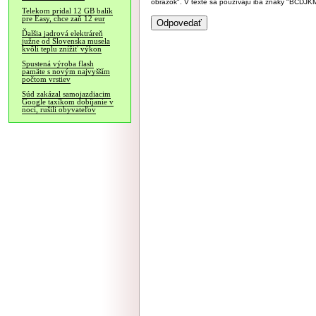
obrázok". V texte sa používajú iba znaky "BC
Telekom pridal 12 GB balík
pre Easy, chce zaň 12 eur
Ďalšia jadrová elektráreň
južne od Slovenska musela
kvôli teplu znížiť výkon
Spustená výroba flash
pamäte s novým najvyšším
počtom vrstiev
Súd zakázal samojazdiacim
Google taxíkom dobíjanie v
noci, rušili obyvateľov