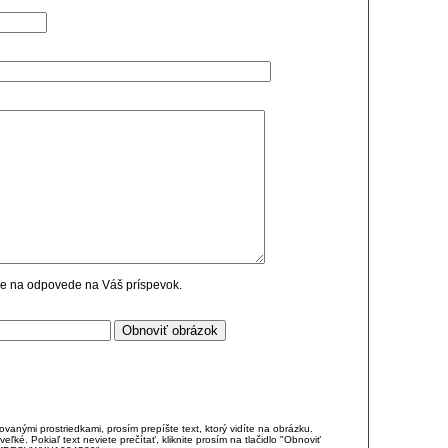
cie na odpovede na Váš príspevok.
anými prostriedkami, prosím prepíšte text, ktorý vidíte na obrázku.
é. Pokiaľ text neviete prečítať, kliknite prosím na tlačidlo "Obnoviť