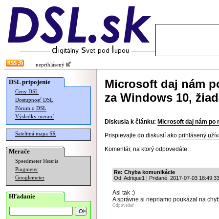
neprihlásený
Microsoft daj nám p
DSL pripojenie
Ceny DSL
za Windows 10, žiad
Dostupnosť DSL
Fórum o DSL
Výsledky meraní
Diskusia k článku:
Microsoft daj nám po 
Satelitná mapa SR
Prispievajte do diskusií ako
prihlásený užív
Komentár, na ktorý odpovedáte:
Merače
Speedmeter
Merania
Pingmeter
Re: Chyba komunikácie
Googlemeter
Od: Adrique1 | Pridané: 2017-07-03 18:49:3
Asi tak :)
Hľadanie
A správne si nepriamo poukázal na chybu
Odpovedať