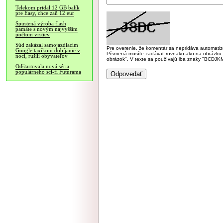
Telekom pridal 12 GB balík
pre Easy, chce zaň 12 eur
Spustená výroba flash
pamäte s novým najvyšším
počtom vrstiev
Súd zakázal samojazdiacim
Pre overenie, že komentár sa nepridáva automatizov
Google taxíkom dobíjanie v
Písmená musíte zadávať rovnako ako na obrázku veľk
noci, rušili obyvateľov
obrázok". V texte sa používajú iba znaky "BC
Odštartovala nová séria
populárneho sci-fi Futurama