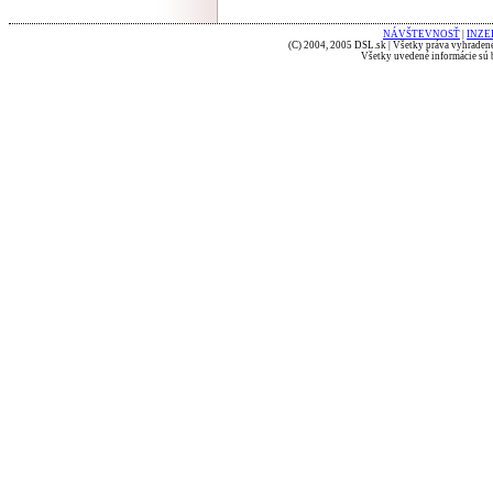
NÁVŠTEVNOSŤ
|
INZE
(C) 2004, 2005 DSL.sk | Všetky práva vyhradené
Všetky uvedené informácie sú b