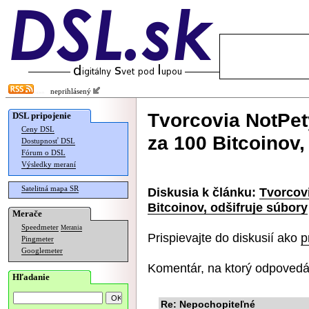
neprihlásený
Tvorcovia NotPet
DSL pripojenie
Ceny DSL
za 100 Bitcoinov,
Dostupnosť DSL
Fórum o DSL
Výsledky meraní
Satelitná mapa SR
Diskusia k článku:
Tvorcov
Bitcoinov, odšifruje súbory
Merače
Speedmeter
Merania
Prispievajte do diskusií ako
p
Pingmeter
Googlemeter
Komentár, na ktorý odpovedá
Hľadanie
Re: Nepochopiteľné