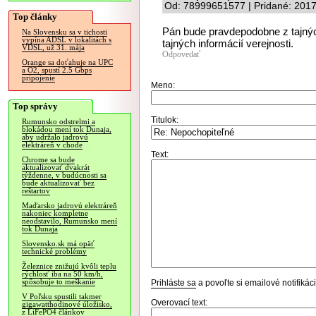
Od: 78999651577 | Pridané: 2017
Top články
Pán bude pravdepodobne z tajných
Na Slovensku sa v tichosti
vypína ADSL v lokalitách s
tajných informácií verejnosti.
VDSL, už 31. mája
Odpovedať
Orange sa doťahuje na UPC
a O2, spustí 2.5 Gbps
pripojenie
Meno:
Top správy
Titulok:
Rumunsko odstrelmi a
blokádou mení tok Dunaja,
aby udržalo jadrovú
elektráreň v chode
Text:
Chrome sa bude
aktualizovať dvakrát
týždenne, v budúcnosti sa
bude aktualizovať bez
reštartov
Maďarsko jadrovú elektráreň
nakoniec kompletne
neodstavilo, Rumunsko mení
tok Dunaja
Slovensko.sk má opäť
technické problémy
Železnice znižujú kvôli teplu
rýchlosť iba na 50 km/h,
spôsobuje to meškanie
Prihláste sa
a povoľte si emailové notifiká
V Poľsku spustili takmer
Overovací text:
gigawatthodinové úložisko,
z LiFePO4 článkov