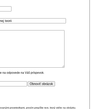
cie na odpovede na Váš príspevok.
anými prostriedkami, prosím prepíšte text, ktorý vidíte na obrázku.