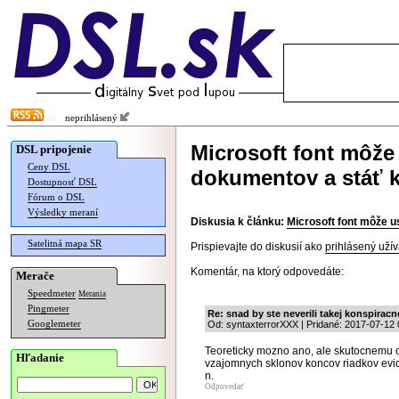
neprihlásený
Microsoft font môže
DSL pripojenie
Ceny DSL
dokumentov a stáť k
Dostupnosť DSL
Fórum o DSL
Výsledky meraní
Diskusia k článku:
Microsoft font môže u
Satelitná mapa SR
Prispievajte do diskusií ako
prihlásený užív
Komentár, na ktorý odpovedáte:
Merače
Speedmeter
Merania
Pingmeter
Re: snad by ste neverili takej konspiracne
Googlemeter
Od: syntaxterrorXXX | Pridané: 2017-07-12 
Teoreticky mozno ano, ale skutocnemu odb
Hľadanie
vzajomnych sklonov koncov riadkov evid
n.
Odpovedať