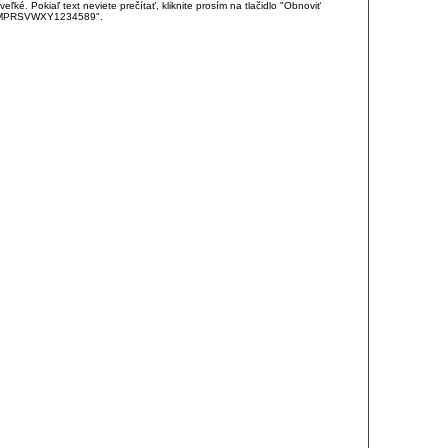
é. Pokiaľ text neviete prečítať, kliknite prosím na tlačidlo "Obnoviť
DJKMPRSVWXY1234589".