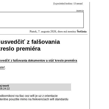
Za poslednú hodinu: 13 meraní
inzercia
Piatok, 7. augusta 2026, dnes má meniny
Štefánia
 usvedčiť z falšovania
reslo premiéra
svedčiť z falšovania dokumentov a stáť kreslo premiéra
ateľ
.
j teorii
06:24:22
ornikovi na tlac cez wifi je uz z orientacie
entne pouzitie mimo na frekvenciach wifi standardu