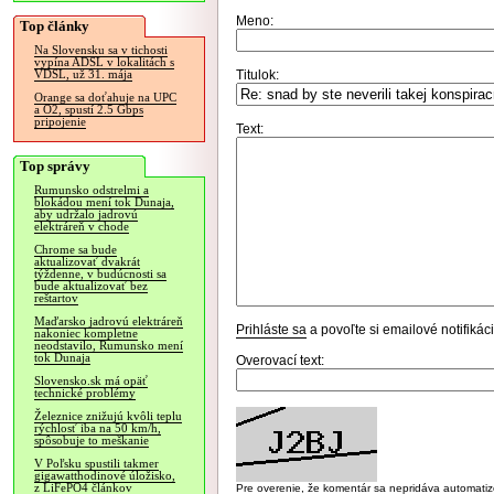
Meno:
Top články
Na Slovensku sa v tichosti
vypína ADSL v lokalitách s
Titulok:
VDSL, už 31. mája
Orange sa doťahuje na UPC
a O2, spustí 2.5 Gbps
pripojenie
Text:
Top správy
Rumunsko odstrelmi a
blokádou mení tok Dunaja,
aby udržalo jadrovú
elektráreň v chode
Chrome sa bude
aktualizovať dvakrát
týždenne, v budúcnosti sa
bude aktualizovať bez
reštartov
Maďarsko jadrovú elektráreň
Prihláste sa
a povoľte si emailové notifiká
nakoniec kompletne
neodstavilo, Rumunsko mení
tok Dunaja
Overovací text:
Slovensko.sk má opäť
technické problémy
Železnice znižujú kvôli teplu
rýchlosť iba na 50 km/h,
spôsobuje to meškanie
V Poľsku spustili takmer
gigawatthodinové úložisko,
z LiFePO4 článkov
Pre overenie, že komentár sa nepridáva automatizov