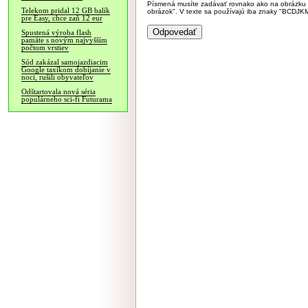
Písmená musíte zadávať rovnako ako na obrázku veľk
Telekom pridal 12 GB balík
obrázok". V texte sa používajú iba znaky "BC
pre Easy, chce zaň 12 eur
Spustená výroba flash
pamäte s novým najvyšším
počtom vrstiev
Súd zakázal samojazdiacim
Google taxíkom dobíjanie v
noci, rušili obyvateľov
Odštartovala nová séria
populárneho sci-fi Futurama