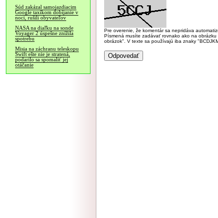
Súd zakázal samojazdiacim
Google taxíkom dobíjanie v
noci, rušili obyvateľov
NASA na diaľku na sonde
Pre overenie, že komentár sa nepridáva automatizov
Voyager 2 úspešne znížila
Písmená musíte zadávať rovnako ako na obrázku veľk
spotrebu
obrázok". V texte sa používajú iba znaky "BC
Misia na záchranu teleskopu
Swift ešte nie je stratená,
podarilo sa spomaliť jej
otáčanie