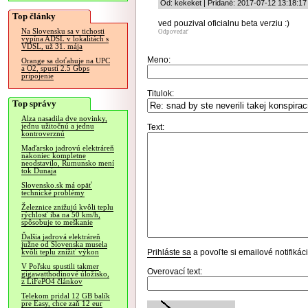
Od: kekeket | Pridané: 2017-07-12 13:18:17
Top články
ved pouzival oficialnu beta verziu :)
Na Slovensku sa v tichosti
Odpovedať
vypína ADSL v lokalitách s
VDSL, už 31. mája
Meno:
Orange sa doťahuje na UPC
a O2, spustí 2.5 Gbps
pripojenie
Titulok:
Top správy
Alza nasadila dve novinky,
jednu užitočnú a jednu
Text:
kontroverznú
Maďarsko jadrovú elektráreň
nakoniec kompletne
neodstavilo, Rumunsko mení
tok Dunaja
Slovensko.sk má opäť
technické problémy
Železnice znižujú kvôli teplu
rýchlosť iba na 50 km/h,
spôsobuje to meškanie
Ďalšia jadrová elektráreň
južne od Slovenska musela
Prihláste sa
a povoľte si emailové notifiká
kvôli teplu znížiť výkon
V Poľsku spustili takmer
Overovací text:
gigawatthodinové úložisko,
z LiFePO4 článkov
Telekom pridal 12 GB balík
pre Easy, chce zaň 12 eur