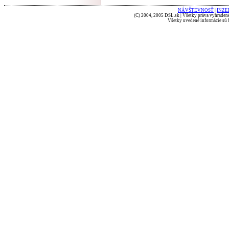
NÁVŠTEVNOSŤ
|
INZE
(C) 2004, 2005 DSL.sk | Všetky práva vyhradené
Všetky uvedené informácie sú b