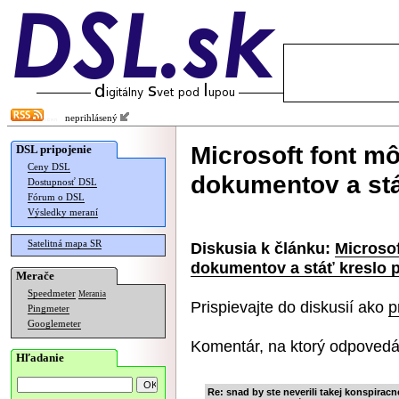
neprihlásený
Microsoft font mô
DSL pripojenie
Ceny DSL
dokumentov a stá
Dostupnosť DSL
Fórum o DSL
Výsledky meraní
Satelitná mapa SR
Diskusia k článku:
Microsof
dokumentov a stáť kreslo 
Merače
Speedmeter
Merania
Prispievajte do diskusií ako
p
Pingmeter
Googlemeter
Komentár, na ktorý odpovedá
Hľadanie
Re: snad by ste neverili takej konspiracne