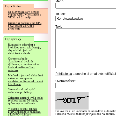
Meno:
Top články
Na Slovensku sa v tichosti
Titulok:
vypína ADSL v lokalitách s
VDSL, už 31. mája
Orange sa doťahuje na UPC
a O2, spustí 2.5 Gbps
Text:
pripojenie
Top správy
Rumunsko odstrelmi a
blokádou mení tok Dunaja,
aby udržalo jadrovú
elektráreň v chode
Chrome sa bude
aktualizovať dvakrát
týždenne, v budúcnosti sa
bude aktualizovať bez
reštartov
Prihláste sa
a povoľte si emailové notifiká
Maďarsko jadrovú elektráreň
nakoniec kompletne
Overovací text:
neodstavilo, Rumunsko mení
tok Dunaja
Slovensko.sk má opäť
technické problémy
Železnice znižujú kvôli teplu
rýchlosť iba na 50 km/h,
spôsobuje to meškanie
V Poľsku spustili takmer
Pre overenie, že komentár sa nepridáva automatizov
gigawatthodinové úložisko,
Písmená musíte zadávať rovnako ako na obrázku veľk
z LiFePO4 článkov