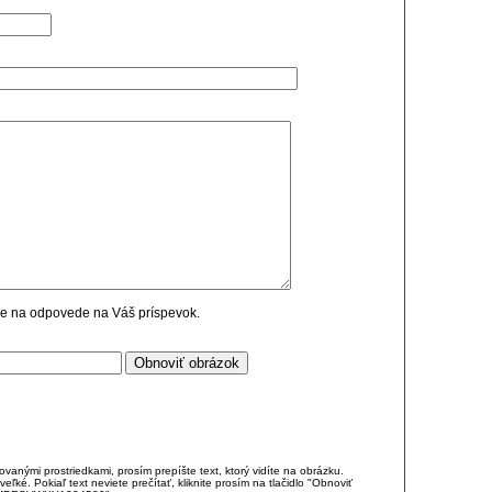
cie na odpovede na Váš príspevok.
anými prostriedkami, prosím prepíšte text, ktorý vidíte na obrázku.
é. Pokiaľ text neviete prečítať, kliknite prosím na tlačidlo "Obnoviť