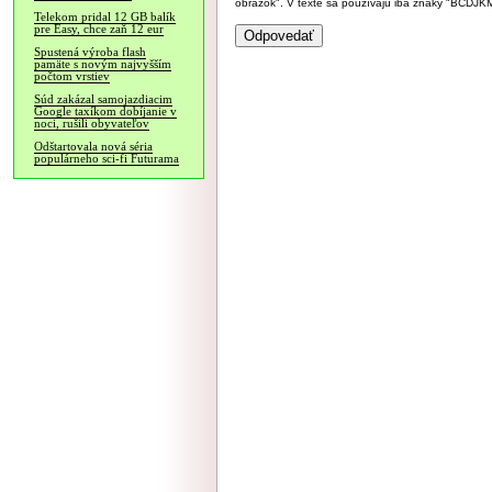
obrázok". V texte sa používajú iba znaky "BC
Telekom pridal 12 GB balík
pre Easy, chce zaň 12 eur
Spustená výroba flash
pamäte s novým najvyšším
počtom vrstiev
Súd zakázal samojazdiacim
Google taxíkom dobíjanie v
noci, rušili obyvateľov
Odštartovala nová séria
populárneho sci-fi Futurama