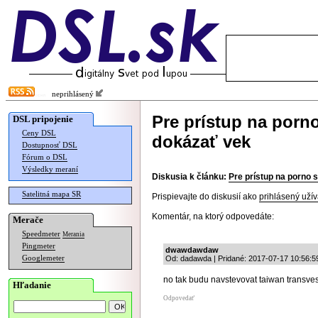
neprihlásený
Pre prístup na porn
DSL pripojenie
Ceny DSL
dokázať vek
Dostupnosť DSL
Fórum o DSL
Výsledky meraní
Diskusia k článku:
Pre prístup na porno 
Satelitná mapa SR
Prispievajte do diskusií ako
prihlásený užív
Komentár, na ktorý odpovedáte:
Merače
Speedmeter
Merania
Pingmeter
dwawdawdaw
Googlemeter
Od: dadawda | Pridané: 2017-07-17 10:56:5
no tak budu navstevovat taiwan transvest
Hľadanie
Odpovedať