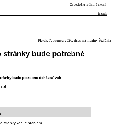
Za poslednú hodinu: 0 meraní
inzercia
Piatok, 7. augusta 2026, dnes má meniny
Štefánia
o stránky bude potrebné
stránky bude potrebné dokázať vek
ateľ
.
9
i stranky kde je problem ...