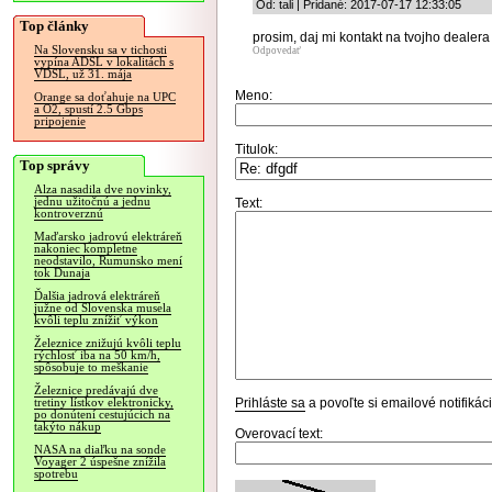
Od: tali | Pridané: 2017-07-17 12:33:05
Top články
prosim, daj mi kontakt na tvojho dealera
Na Slovensku sa v tichosti
Odpovedať
vypína ADSL v lokalitách s
VDSL, už 31. mája
Meno:
Orange sa doťahuje na UPC
a O2, spustí 2.5 Gbps
pripojenie
Titulok:
Top správy
Alza nasadila dve novinky,
jednu užitočnú a jednu
Text:
kontroverznú
Maďarsko jadrovú elektráreň
nakoniec kompletne
neodstavilo, Rumunsko mení
tok Dunaja
Ďalšia jadrová elektráreň
južne od Slovenska musela
kvôli teplu znížiť výkon
Železnice znižujú kvôli teplu
rýchlosť iba na 50 km/h,
spôsobuje to meškanie
Železnice predávajú dve
Prihláste sa
a povoľte si emailové notifiká
tretiny lístkov elektronicky,
po donútení cestujúcich na
takýto nákup
Overovací text:
NASA na diaľku na sonde
Voyager 2 úspešne znížila
spotrebu