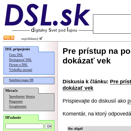
neprihlásený
Pre prístup na p
DSL pripojenie
Ceny DSL
dokázať vek
Dostupnosť DSL
Fórum o DSL
Výsledky meraní
Satelitná mapa SR
Diskusia k článku:
Pre prís
dokázať vek
Merače
Speedmeter
Merania
Prispievajte do diskusií ako
p
Pingmeter
Googlemeter
Komentár, na ktorý odpovedá
Hľadanie
Re: dfgdf