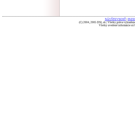
NÁVŠTEVNOSŤ
|
INZE
(C) 2004, 2005 DSL.sk | Všetky práva vyhradené
Všetky uvedené informácie sú b