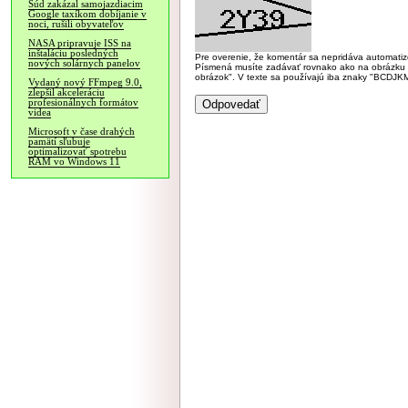
Súd zakázal samojazdiacim
Google taxíkom dobíjanie v
noci, rušili obyvateľov
NASA pripravuje ISS na
inštaláciu posledných
Pre overenie, že komentár sa nepridáva automatizov
nových solárnych panelov
Písmená musíte zadávať rovnako ako na obrázku veľk
obrázok". V texte sa používajú iba znaky "BC
Vydaný nový FFmpeg 9.0,
zlepšil akceleráciu
profesionálnych formátov
videa
Microsoft v čase drahých
pamätí sľubuje
optimalizovať spotrebu
RAM vo Windows 11