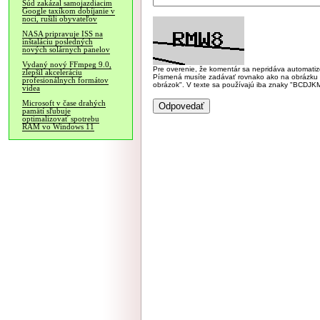
Súd zakázal samojazdiacim
Google taxíkom dobíjanie v
noci, rušili obyvateľov
NASA pripravuje ISS na
inštaláciu posledných
nových solárnych panelov
Vydaný nový FFmpeg 9.0,
Pre overenie, že komentár sa nepridáva automatizov
zlepšil akceleráciu
Písmená musíte zadávať rovnako ako na obrázku veľk
profesionálnych formátov
obrázok". V texte sa používajú iba znaky "BC
videa
Microsoft v čase drahých
pamätí sľubuje
optimalizovať spotrebu
RAM vo Windows 11