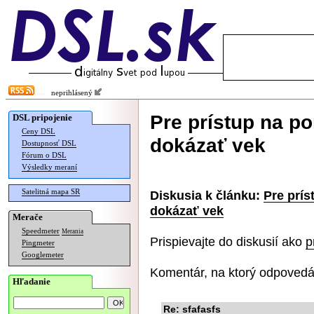
neprihlásený
Pre prístup na p
DSL pripojenie
Ceny DSL
dokázať vek
Dostupnosť DSL
Fórum o DSL
Výsledky meraní
Satelitná mapa SR
Diskusia k článku:
Pre prís
dokázať vek
Merače
Speedmeter
Merania
Prispievajte do diskusií ako
p
Pingmeter
Googlemeter
Komentár, na ktorý odpovedá
Hľadanie
Re: sfafasfs