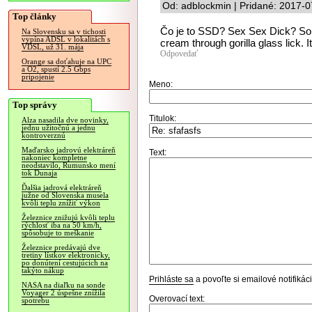
Od: adblockmin | Pridané: 2017-0
Top články
Čo je to SSD? Sex Sex Dick? Somet
Na Slovensku sa v tichosti
vypína ADSL v lokalitách s
cream through gorilla glass lick. It
VDSL, už 31. mája
Odpovedať
Orange sa doťahuje na UPC
a O2, spustí 2.5 Gbps
pripojenie
Meno:
Top správy
Titulok:
Alza nasadila dve novinky,
jednu užitočnú a jednu
kontroverznú
Maďarsko jadrovú elektráreň
Text:
nakoniec kompletne
neodstavilo, Rumunsko mení
tok Dunaja
Ďalšia jadrová elektráreň
južne od Slovenska musela
kvôli teplu znížiť výkon
Železnice znižujú kvôli teplu
rýchlosť iba na 50 km/h,
spôsobuje to meškanie
Železnice predávajú dve
tretiny lístkov elektronicky,
po donútení cestujúcich na
takýto nákup
Prihláste sa
a povoľte si emailové notifiká
NASA na diaľku na sonde
Voyager 2 úspešne znížila
Overovací text:
spotrebu