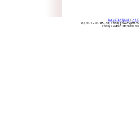
NÁVŠTEVNOSŤ
|
INZE
(C) 2004, 2005 DSL.sk | Všetky práva vyhradené
Všetky uvedené informácie sú b