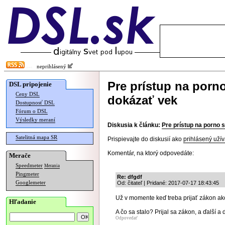
neprihlásený
Pre prístup na porn
DSL pripojenie
Ceny DSL
dokázať vek
Dostupnosť DSL
Fórum o DSL
Výsledky meraní
Diskusia k článku:
Pre prístup na porno 
Satelitná mapa SR
Prispievajte do diskusií ako
prihlásený užív
Komentár, na ktorý odpovedáte:
Merače
Speedmeter
Merania
Pingmeter
Re: dfgdf
Googlemeter
Od: čitateľ | Pridané: 2017-07-17 18:43:45
Už v momente keď treba prijať zákon ako
Hľadanie
A čo sa stalo? Prijal sa zákon, a ďalší a 
Odpovedať