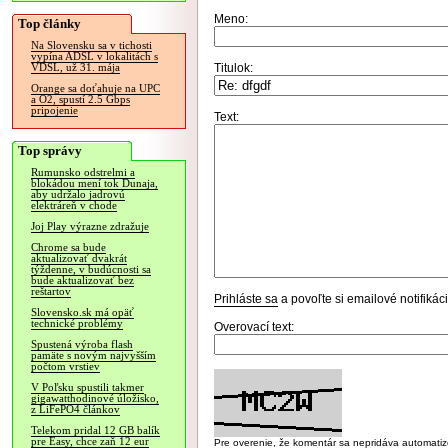
Meno:
Top články
Na Slovensku sa v tichosti
vypína ADSL v lokalitách s
Titulok:
VDSL, už 31. mája
Orange sa doťahuje na UPC
a O2, spustí 2.5 Gbps
pripojenie
Text:
Top správy
Rumunsko odstrelmi a
blokádou mení tok Dunaja,
aby udržalo jadrovú
elektráreň v chode
Joj Play výrazne zdražuje
Chrome sa bude
aktualizovať dvakrát
týždenne, v budúcnosti sa
bude aktualizovať bez
reštartov
Prihláste sa
a povoľte si emailové notifiká
Slovensko.sk má opäť
technické problémy
Overovací text:
Spustená výroba flash
pamäte s novým najvyšším
počtom vrstiev
V Poľsku spustili takmer
gigawatthodinové úložisko,
z LiFePO4 článkov
Telekom pridal 12 GB balík
pre Easy, chce zaň 12 eur
Pre overenie, že komentár sa nepridáva automatizov