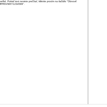
é. Pokiaľ text neviete prečítať, kliknite prosím na tlačidlo "Obnoviť
DJKMPRSVWXY1234589".
RCIA