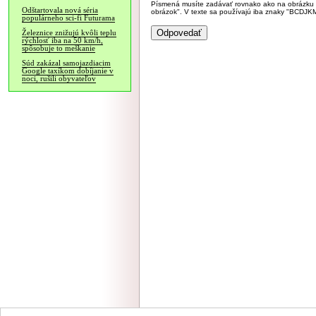
Písmená musíte zadávať rovnako ako na obrázku veľk
Odštartovala nová séria
obrázok". V texte sa používajú iba znaky "BC
populárneho sci-fi Futurama
Železnice znižujú kvôli teplu
rýchlosť iba na 50 km/h,
spôsobuje to meškanie
Súd zakázal samojazdiacim
Google taxíkom dobíjanie v
noci, rušili obyvateľov
NÁVŠTEVNOSŤ
|
INZE