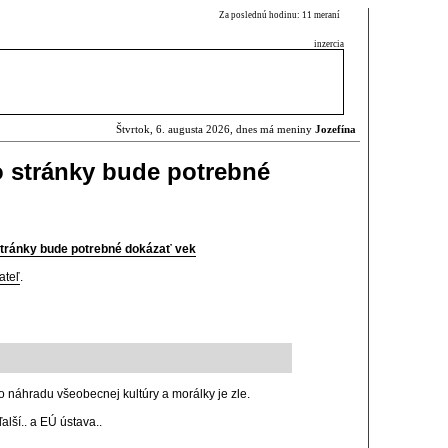
Za poslednú hodinu: 11 meraní
inzercia
Štvrtok, 6. augusta 2026, dnes má meniny
Jozefína
o stránky bude potrebné
stránky bude potrebné dokázať vek
ateľ
.
 náhradu všeobecnej kultúry a morálky je zle.
ďalší.. a EÚ ústava..