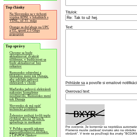
Top články
Titulok:
Na Slovensku sa v tichosti
vypína ADSL v lokalitách s
VDSL, už 31. mája
Text:
Orange sa doťahuje na UPC
a O2, spustí 2.5 Gbps
pripojenie
Top správy
Chrome sa bude
aktualizovať dvakrát
týždenne, v budúcnosti sa
bude aktualizovať bez
reštartov
Rumunsko odstrelmi a
blokádou mení tok Dunaja,
aby udržalo jadrovú
Prihláste sa
a povoľte si emailové notifiká
elektráreň v chode
Maďarsko jadrovú elektráreň
Overovací text:
nakoniec kompletne
neodstavilo, Rumunsko mení
tok Dunaja
Slovensko.sk má opäť
technické problémy
Železnice znižujú kvôli teplu
rýchlosť iba na 50 km/h,
spôsobuje to meškanie
Pre overenie, že komentár sa nepridáva automatizov
V Poľsku spustili takmer
Písmená musíte zadávať rovnako ako na obrázku veľk
gigawatthodinové úložisko,
obrázok". V texte sa používajú iba znaky "BC
z LiFePO4 článkov