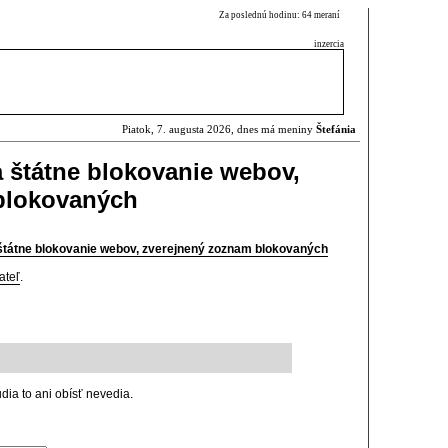
Za poslednú hodinu: 64 meraní
inzercia
Piatok, 7. augusta 2026, dnes má meniny
Štefánia
 štátne blokovanie webov,
blokovaných
štátne blokovanie webov, zverejnený zoznam blokovaných
ateľ
.
ia to ani obísť nevedia.