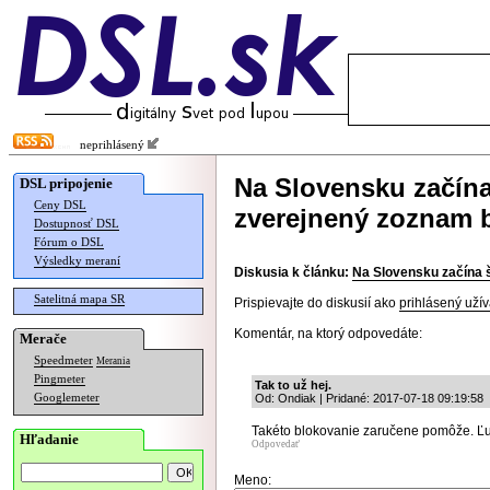
neprihlásený
Na Slovensku začína
DSL pripojenie
Ceny DSL
zverejnený zoznam 
Dostupnosť DSL
Fórum o DSL
Výsledky meraní
Diskusia k článku:
Na Slovensku začína 
Satelitná mapa SR
Prispievajte do diskusií ako
prihlásený užív
Komentár, na ktorý odpovedáte:
Merače
Speedmeter
Merania
Pingmeter
Tak to už hej.
Googlemeter
Od: Ondiak | Pridané: 2017-07-18 09:19:58
Takéto blokovanie zaručene pomôže. Ľud
Hľadanie
Odpovedať
Meno: