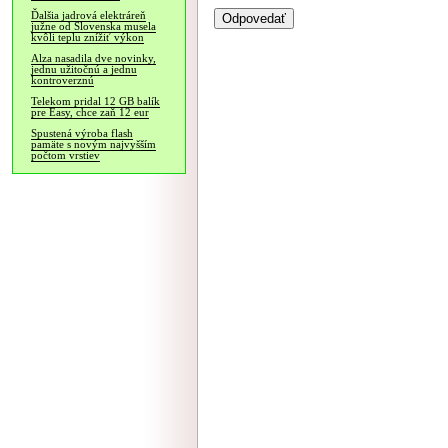
Ďalšia jadrová elektráreň
južne od Slovenska musela
kvôli teplu znížiť výkon
Alza nasadila dve novinky,
jednu užitočnú a jednu
kontroverznú
Telekom pridal 12 GB balík
pre Easy, chce zaň 12 eur
Spustená výroba flash
pamäte s novým najvyšším
počtom vrstiev