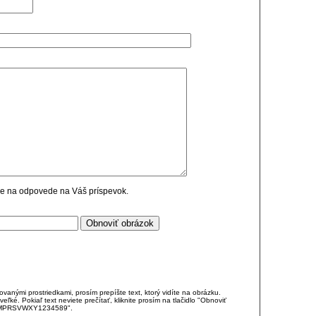
cie na odpovede na Váš príspevok.
anými prostriedkami, prosím prepíšte text, ktorý vidíte na obrázku.
é. Pokiaľ text neviete prečítať, kliknite prosím na tlačidlo "Obnoviť
DJKMPRSVWXY1234589".